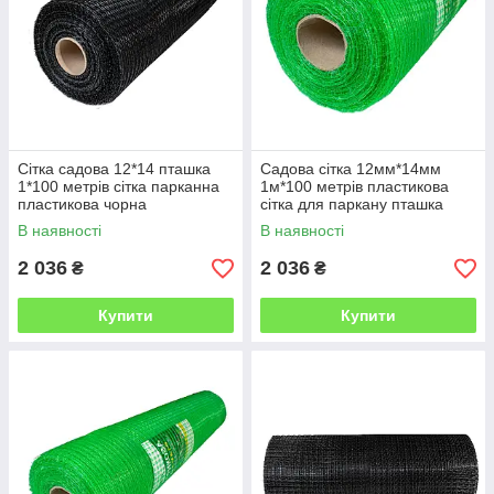
Сітка садова 12*14 пташка
Садова сітка 12мм*14мм
1*100 метрів сітка парканна
1м*100 метрів пластикова
пластикова чорна
сітка для паркану пташка
зелена
В наявності
В наявності
2 036
2 036
₴
₴
Купити
Купити