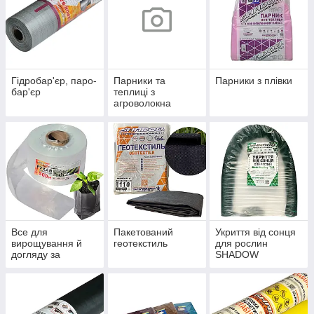
Гідробар'єр, паро-
Парники та
Парники з плівки
бар'єр
теплиці з
агроволокна
Все для
Пакетований
Укриття від сонця
вирощування й
геотекстиль
для рослин
догляду за
SHADOW
рослинами