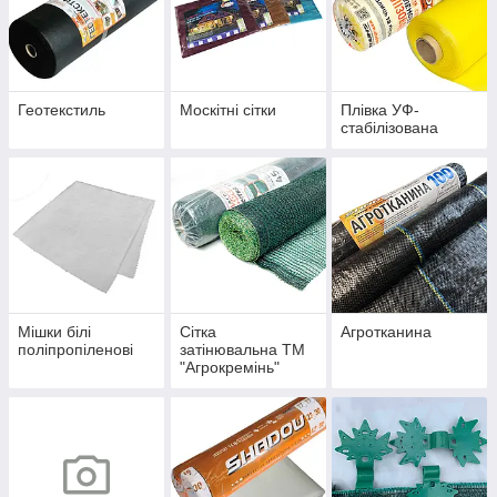
Геотекстиль
Москітні сітки
Плівка УФ-
стабілізована
Мішки білі
Сітка
Агротканина
поліпропіленові
затінювальна ТМ
"Агрокремінь"
Польща