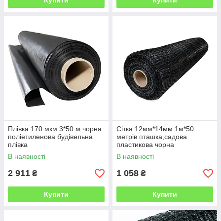
Купити
Купити
Плівка 170 мкм 3*50 м чорна
Сітка 12мм*14мм 1м*50
поліетиленова будівельна
метрів пташка,садова
плівка
пластикова чорна
В наявності
В наявності
2 911
1 058
₴
₴
Купити
Купити