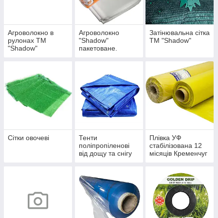
Агроволокно в
Агроволокно
Затінювальна сітка
рулонах ТМ
"Shadow"
ТМ "Shadow"
"Shadow"
пакетоване.
Сітки овочеві
Тенти
Плівка УФ
поліпропіленові
стабілізована 12
від дощу та снігу
місяців Кременчуг