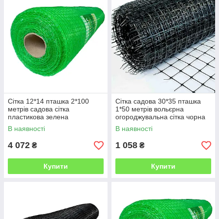
Сітка 12*14 пташка 2*100
Сітка садова 30*35 пташка
метрів садова сітка
1*50 метрів вольєрна
пластикова зелена
огороджувальна сітка чорна
В наявності
В наявності
4 072
1 058
₴
₴
Купити
Купити