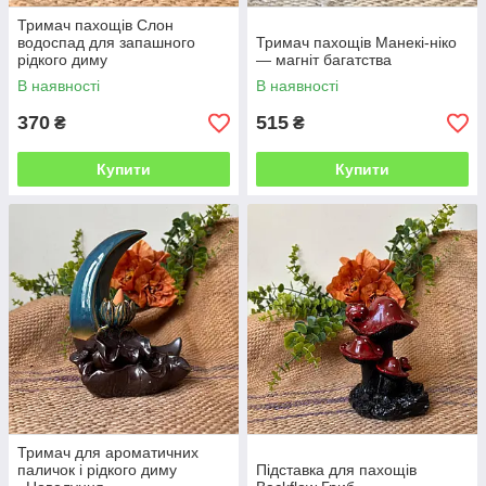
Тримач пахощів Слон
водоспад для запашного
Тримач пахощів Манекі-ніко
рідкого диму
— магніт багатства
В наявності
В наявності
370
515
₴
₴
Купити
Купити
Тримач для ароматичних
паличок і рідкого диму
Підставка для пахощів