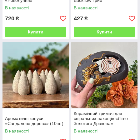
«Новолуння»
Backflow Гриб
В наявності
В наявності
720
427
₴
₴
Купити
Купити
Керамічний тримач для
Ароматичні конуси
спіральних пахощів «Лігво
«Сандалове дерево» (10шт)
Золотого Дракона»
В наявності
В наявності