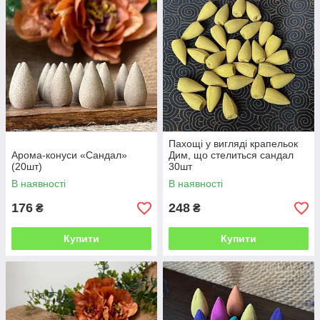
Пахощі у вигляді крапельок
Арома-конуси «Сандал»
Дим, що стелиться сандал
(20шт)
30шт
В наявності
В наявності
176
248
₴
₴
Купити
Купити