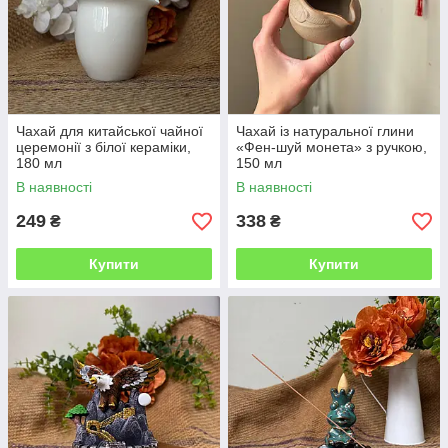
Чахай для китайської чайної
Чахай із натуральної глини
церемонії з білої кераміки,
«Фен-шуй монета» з ручкою,
180 мл
150 мл
В наявності
В наявності
249
338
₴
₴
Купити
Купити