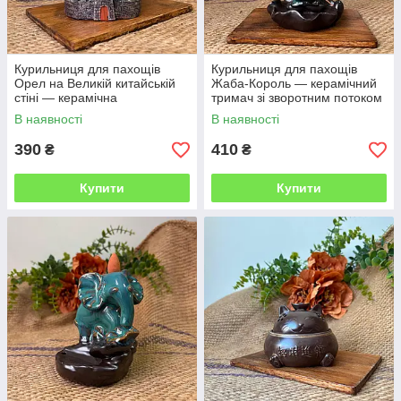
Курильниця для пахощів
Курильниця для пахощів
Орел на Великій китайській
Жаба-Король — керамічний
стіні — керамічна
тримач зі зворотним потоком
аромалампа з димом, що
диму
В наявності
В наявності
стелиться
390
410
₴
₴
Купити
Купити