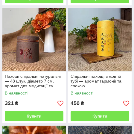
Пахощі спіральні натуральні
Спіральні пахощі в жовтій
— 48 штук, діаметр 7 см,
тубі — аромат гармонії та
аромат для медитації та
спокою
релаксу
В наявності
В наявності
321
450
₴
₴
Купити
Купити