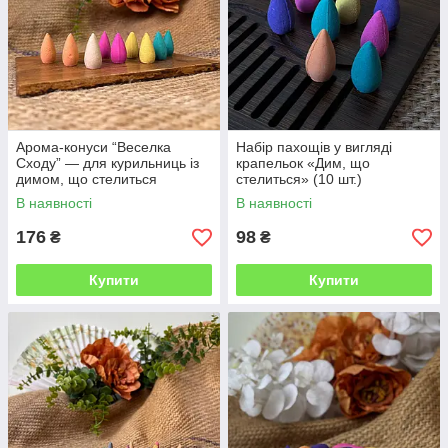
Арома-конуси “Веселка
Набір пахощів у вигляді
Сходу” — для курильниць із
крапельок «Дим, що
димом, що стелиться
стелиться» (10 шт.)
В наявності
В наявності
176
98
₴
₴
Купити
Купити