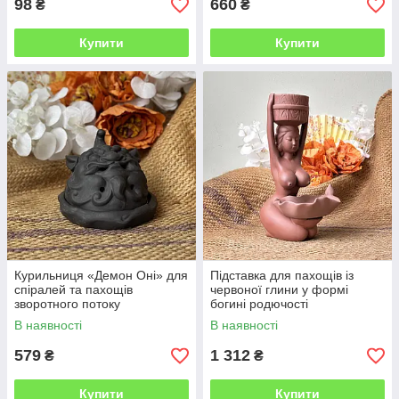
98
660
₴
₴
Купити
Купити
Курильниця «Демон Оні» для
Підставка для пахощів із
спіралей та пахощів
червоної глини у формі
зворотного потоку
богині родючості
В наявності
В наявності
579
1 312
₴
₴
Купити
Купити