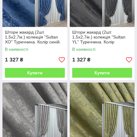
Штори жакард (2шт.
Штори жакард (2шт.
1,5х2,7м.) колекція "Sultan
1,5х2,7м.) колекція "Sultan
XO" Туреччина. Колір синій.
YL" Туреччина. Колір
Код 1149ш 30-955
графітовий. Код 1211ш 33-
В наявності
В наявності
0045
1 327
1 327
₴
₴
Купити
Купити