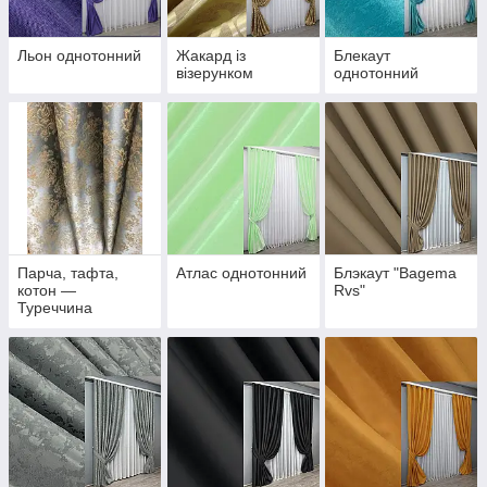
Льон однотонний
Жакард із
Блекаут
візерунком
однотонний
Парча, тафта,
Атлас однотонний
Блэкаут "Bagema
котон —
Rvs"
Туреччина