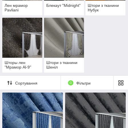
Лен мрамор
Блекаут "Midnight"
Штори з тканини
Pavliani
Нубук
Шторы лен
Штори з тканини
"Мрамор Al-9"
Шеніл
Сортування
0
Фільтри