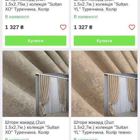
1,5х2,75м.) колекція "Sultan
1,5х2,7м.) колекція "Sultan
XO" Туреччина. Колір
YL" Туреччина. Колір
золотистий. Код 1284ш 33-
капучино. Код 1207ш 33-0042
В наявності
В наявності
0131
1 327
1 327
₴
₴
Купити
Купити
Штори жакард (2шт.
Штори жакард (2шт.
1,5х2,7м.) колекція "Sultan
1,5х2,7м.) колекція "Sultan
XO" Туреччина. Колір
YL" Туреччина. Колір темно-
капучино. Код 1683ш 33-0560
бежевий. Код 1699ш 33-0597
В наявності
В наявності