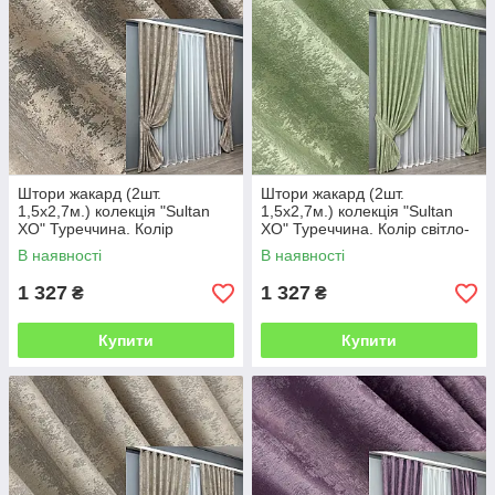
Штори жакард (2шт.
Штори жакард (2шт.
1,5х2,7м.) колекція "Sultan
1,5х2,7м.) колекція "Sultan
XO" Туреччина. Колір
XO" Туреччина. Колір світло-
капучино. Код 1143ш 30-958
оливковий. Код 1147ш 30-954
В наявності
В наявності
1 327
1 327
₴
₴
Купити
Купити