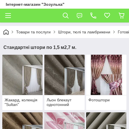
Інтернет-магазин "Зозулька"
Товари та послуги
Штори, тюлі та ламбрикени
Готов
Стандартні штори по 1,5 м2,7 м.
Жакард, колекція
Льон блекаут
Фотоштори
"Sultan"
однотонний