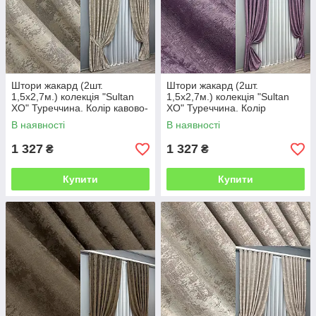
Штори жакард (2шт.
Штори жакард (2шт.
1,5х2,7м.) колекція "Sultan
1,5х2,7м.) колекція "Sultan
XO" Туреччина. Колір кавово-
XO" Туреччина. Колір
сірий. Код 1144ш 30-957
фіолетовий. Код 1145ш 30-
В наявності
В наявності
960
1 327
1 327
₴
₴
Купити
Купити