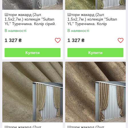
Штори жакард (2шт.
Штори жакард (2шт.
1,5х2,7м.) колекція "Sultan
1,5х2,7м.) колекція "Sultan
YL" Туреччина. Колір сірий.
YL" Туреччина. Колір
Код 1212ш 33-0037
оливковий. Код 1213ш 33-
В наявності
В наявності
0039
1 327
1 327
₴
₴
Купити
Купити
Штори жакард (2шт.
Штори жакард (2шт.