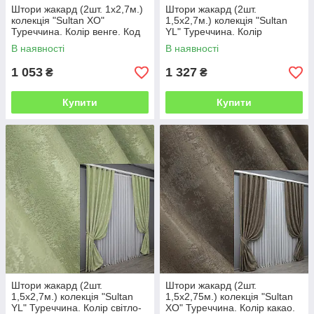
Штори жакард (2шт. 1х2,7м.)
Штори жакард (2шт.
колекція "Sultan XO"
1,5х2,7м.) колекція "Sultan
Туреччина. Колір венге. Код
YL" Туреччина. Колір
1122ш 31-519
молочний. Код 1294ш 33-
В наявності
В наявності
0142
1 053
1 327
₴
₴
Купити
Купити
Штори жакард (2шт.
Штори жакард (2шт.
1,5х2,7м.) колекція "Sultan
1,5х2,75м.) колекція "Sultan
YL" Туреччина. Колір світло-
XO" Туреччина. Колір какао.