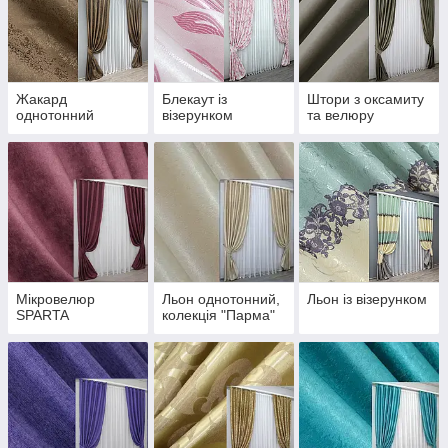
Жакард
Блекаут із
Штори з оксамиту
однотонний
візерунком
та велюру
Мікровелюр
Льон однотонний,
Льон із візерунком
SPARTA
колекція "Парма"