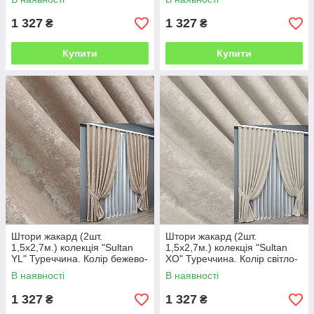
1 327
1 327
₴
₴
Купити
Купити
Штори жакард (2шт.
Штори жакард (2шт.
1,5х2,7м.) колекція "Sultan
1,5х2,7м.) колекція "Sultan
YL" Туреччина. Колір бежево-
XO" Туреччина. Колір світло-
пудровий. Код 1290ш 33-
бежевий. Код 1281ш 33-0130
В наявності
В наявності
0143
1 327
1 327
₴
₴