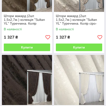
Штори жакард (2шт.
Штори жакард (2шт.
1,5х2,7м.) колекція "Sultan
1,5х2,7м.) колекція "Sultan
YL" Туреччина. Колір
YL" Туреччина. Колір сіро-
коричневий. Код 1203ш 33-
бежевий. Код 1206ш 33-0027
В наявності
В наявності
0030
1 327
1 327
₴
₴
Купити
Купити