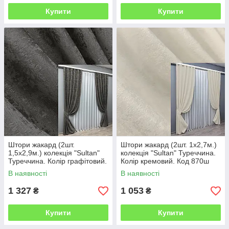
Купити
Купити
Штори жакард (2шт.
Штори жакард (2шт. 1х2,7м.)
1,5х2,9м.) колекція "Sultan"
колекція "Sultan" Туреччина.
Туреччина. Колір графітовий.
Колір кремовий. Код 870ш
Код 1723ш 33-0638
31-282
В наявності
В наявності
1 327
1 053
₴
₴
Купити
Купити