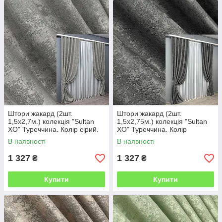
Штори жакард (2шт.
Штори жакард (2шт.
1,5х2,7м.) колекція "Sultan
1,5х2,75м.) колекція "Sultan
XO" Туреччина. Колір сірий.
XO" Туреччина. Колір
Код 1125ш 30-926
графітовий. Код 1123ш 30-
В наявності
В наявності
928
1 327
1 327
₴
₴
Купити
Купити