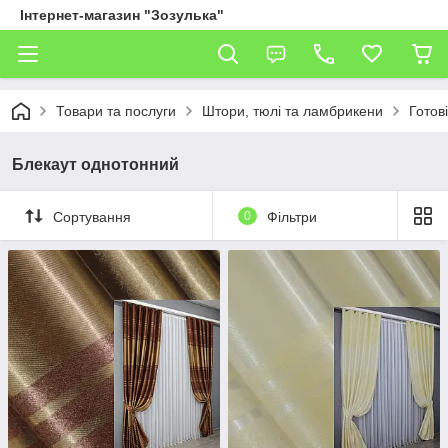
Інтернет-магазин "Зозулька"
Товари та послуги
Штори, тюлі та ламбрикени
Готов
Блекаут однотонний
Сортування
0
Фільтри