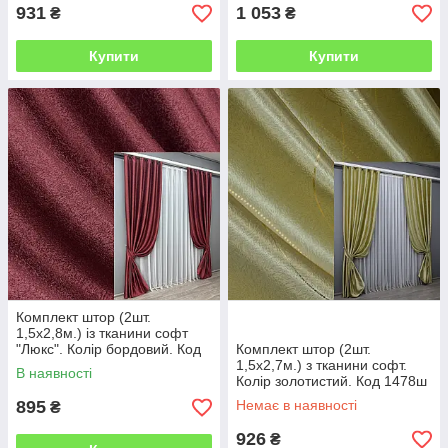
931
1 053
₴
₴
Купити
Купити
Комплект штор (2шт.
1,5х2,8м.) із тканини софт
"Люкс". Колір бордовий. Код
Комплект штор (2шт.
753ш 30-534
1,5х2,7м.) з тканини софт.
В наявності
Колір золотистий. Код 1478ш
33-0346
895
Немає в наявності
₴
926
₴