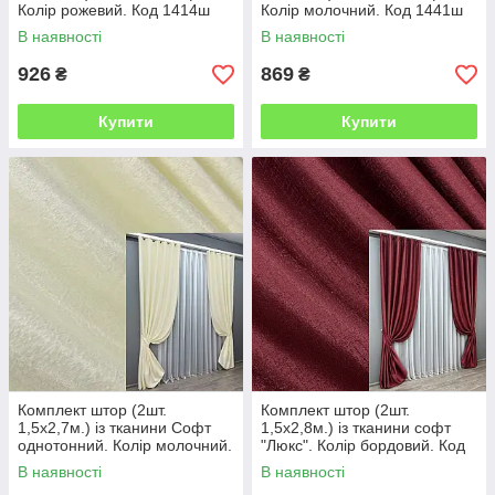
Колір рожевий. Код 1414ш
Колір молочний. Код 1441ш
33-0282
33-0339
В наявності
В наявності
926
869
₴
₴
Купити
Купити
Комплект штор (2шт.
Комплект штор (2шт.
1,5х2,7м.) із тканини Софт
1,5х2,8м.) із тканини софт
однотонний. Колір молочний.
"Люкс". Колір бордовий. Код
Код 729ш 30-697
1738ш 33-0644
В наявності
В наявності