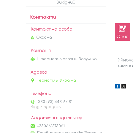
Вихідний
Контакти
Опис
Оксана
Інтернет-магазин Зозулька
Жіноча
щільна
Тернопіль, Україна
+380 (93) 448-67-81
Відділ продажу
+380661378061