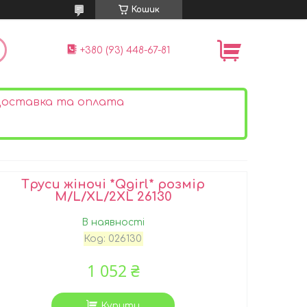
Кошик
+380 (93) 448-67-81
оставка та оплата
Труси жіночі *Qgirl* розмір
M/L/XL/2XL 26130
В наявності
Код:
026130
1 052 ₴
Купити