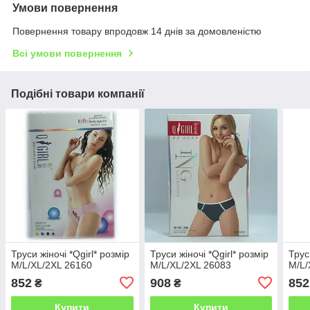
Умови повернення
Повернення товару впродовж 14 днів за домовленістю
Всі умови повернення
Подібні товари компанії
Труси жіночі *Qgirl* розмір
Труси жіночі *Qgirl* розмір
Трус
M/L/XL/2XL 26160
M/L/XL/2XL 26083
M/L/
852
908
852
₴
₴
Купити
Купити