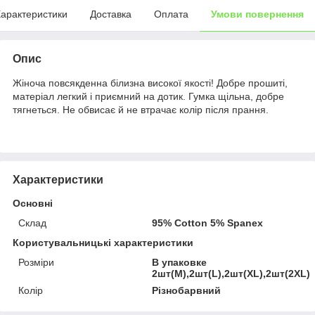
арактеристики
Доставка
Оплата
Умови повернення
Опис
Жіноча повсякденна білизна високої якості! Добре прошиті,
матеріал легкий і приємний на дотик. Гумка щільна, добре
тягнеться. Не обвисає й не втрачає колір після прання.
Характеристики
Основні
Склад
95% Cotton 5% Spanex
Користувальницькі характеристики
Розміри
В упаковке
2шт(М),2шт(L),2шт(XL),2шт(2XL)
Колір
Різнобарвний