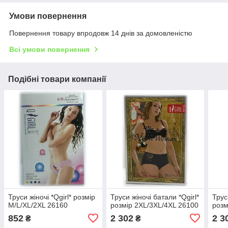
Умови повернення
Повернення товару впродовж 14 днів за домовленістю
Всі умови повернення
Подібні товари компанії
Труси жіночі *Qgirl* розмір
Труси жіночі батали *Qgirl*
Трус
M/L/XL/2XL 26160
розмір 2XL/3XL/4XL 26100
розм
852
2 302
2 3
₴
₴