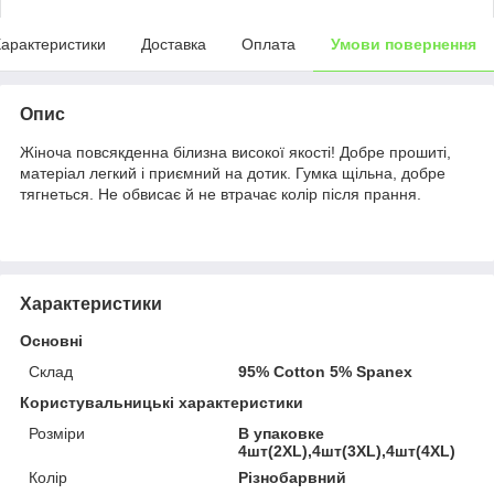
арактеристики
Доставка
Оплата
Умови повернення
Опис
Жіноча повсякденна білизна високої якості! Добре прошиті,
матеріал легкий і приємний на дотик. Гумка щільна, добре
тягнеться. Не обвисає й не втрачає колір після прання.
Характеристики
Основні
Склад
95% Cotton 5% Spanex
Користувальницькі характеристики
Розміри
В упаковке
4шт(2XL),4шт(3XL),4шт(4XL)
Колір
Різнобарвний