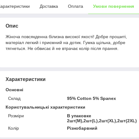
арактеристики
Доставка
Оплата
Умови повернення
Опис
Жіноча повсякденна білизна високої якості! Добре прошиті,
матеріал легкий і приємний на дотик. Гумка щільна, добре
тягнеться. Не обвисає й не втрачає колір після прання.
Характеристики
Основні
Склад
95% Cotton 5% Spanex
Користувальницькі характеристики
Розміри
В упаковке
2шт(М),2шт(L),2шт(XL),2шт(2XL)
Колір
Різнобарвний