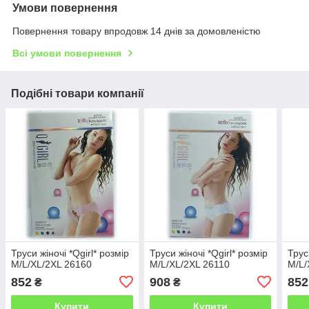
Умови повернення
Повернення товару впродовж 14 днів за домовленістю
Всі умови повернення
Подібні товари компанії
Труси жіночі *Qgirl* розмір
Труси жіночі *Qgirl* розмір
Трус
M/L/XL/2XL 26160
M/L/XL/2XL 26110
M/L/
852
908
852
₴
₴
Купити
Купити