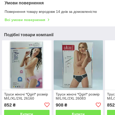
Умови повернення
Повернення товару впродовж 14 днів за домовленістю
Всі умови повернення
Подібні товари компанії
Труси жіночі *Qgirl* розмір
Труси жіночі *Qgirl* розмір
Трус
M/L/XL/2XL 26160
M/L/XL/2XL 26083
M/L/
852
908
852
₴
₴
Купити
Купити