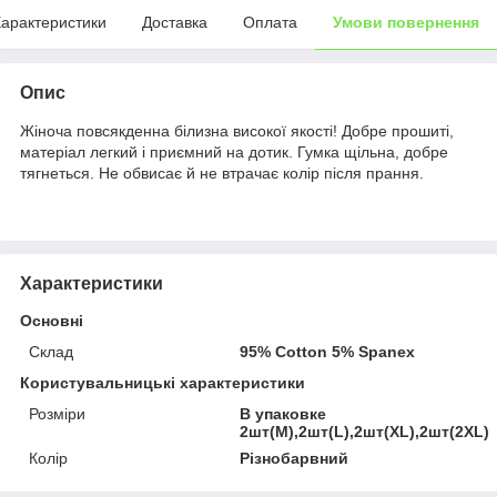
арактеристики
Доставка
Оплата
Умови повернення
Опис
Жіноча повсякденна білизна високої якості! Добре прошиті,
матеріал легкий і приємний на дотик. Гумка щільна, добре
тягнеться. Не обвисає й не втрачає колір після прання.
Характеристики
Основні
Склад
95% Cotton 5% Spanex
Користувальницькі характеристики
Розміри
В упаковке
2шт(М),2шт(L),2шт(XL),2шт(2XL)
Колір
Різнобарвний