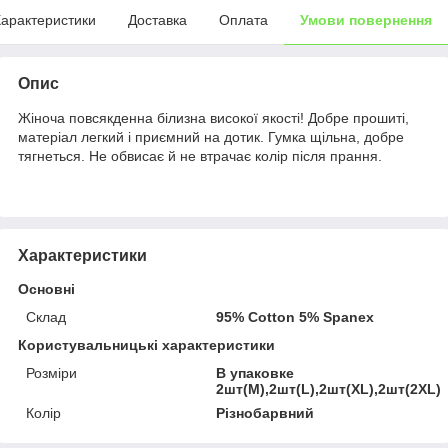
арактеристики
Доставка
Оплата
Умови повернення
Опис
Жіноча повсякденна білизна високої якості! Добре прошиті,
матеріал легкий і приємний на дотик. Гумка щільна, добре
тягнеться. Не обвисає й не втрачає колір після прання.
Характеристики
Основні
Склад
95% Cotton 5% Spanex
Користувальницькі характеристики
Розміри
В упаковке
2шт(М),2шт(L),2шт(XL),2шт(2XL)
Колір
Різнобарвний