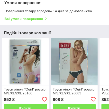
Умови повернення
Повернення товару впродовж 14 днів за домовленістю
Всі умови повернення
Подібні товари компанії
Труси жіночі *Qgirl* розмір
Труси жіночі *Qgirl* розмір
Трус
M/L/XL/2XL 26160
M/L/XL/2XL 26083
M/L/
852
908
852
₴
₴
Купити
Купити