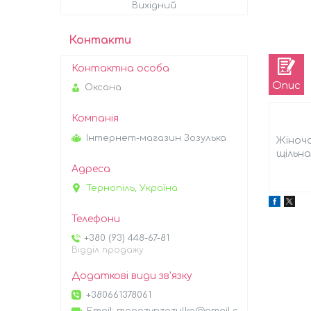
Вихідний
Контакти
Опис
Оксана
Інтернет-магазин Зозулька
Жіноча
щільна
Тернопіль, Україна
+380 (93) 448-67-81
Відділ продажу
+380661378061