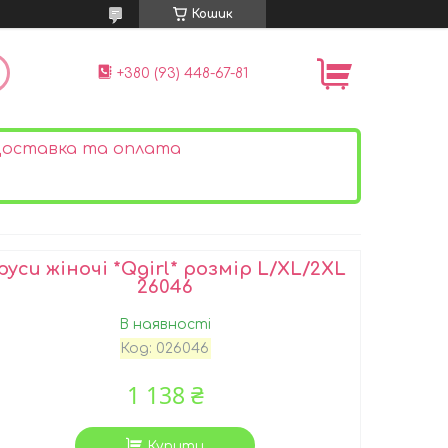
Кошик
+380 (93) 448-67-81
оставка та оплата
руси жіночі *Qgirl* розмір L/XL/2XL
26046
В наявності
Код:
026046
1 138 ₴
Купити