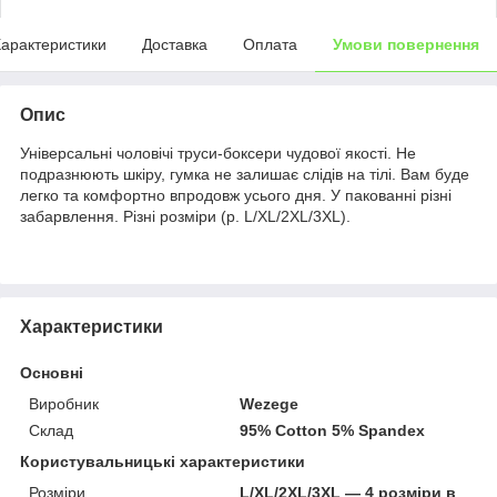
арактеристики
Доставка
Оплата
Умови повернення
Опис
Універсальні чоловічі труси-боксери чудової якості. Не
подразнюють шкіру, гумка не залишає слідів на тілі. Вам буде
легко та комфортно впродовж усього дня. У пакованні різні
забарвлення. Різні розміри (р. L/XL/2XL/3XL).
Характеристики
Основні
Виробник
Wezege
Склад
95% Cotton 5% Spandex
Користувальницькі характеристики
Розміри
L/XL/2XL/3XL — 4 розміри в