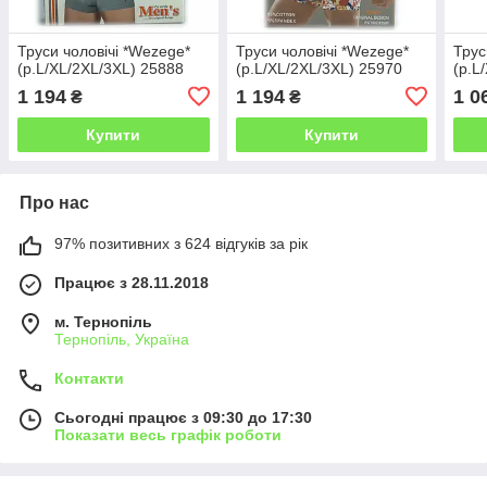
Труси чоловічі *Wezege*
Труси чоловічі *Wezege*
Трус
(р.L/XL/2XL/3XL) 25888
(р.L/XL/2XL/3XL) 25970
(р.L
1 194
1 194
1 0
₴
₴
Купити
Купити
Про нас
97% позитивних з 624 відгуків за рік
Працює з 28.11.2018
м. Тернопіль
Тернопіль, Україна
Контакти
Сьогодні працює з 09:30 до 17:30
Показати весь графік роботи