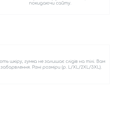
покидаючи сайту.
ть шкіру, гумка не залишає слідів на тілі. Вам
абарвлення. Різні розміри (р. L/XL/2XL/3XL).