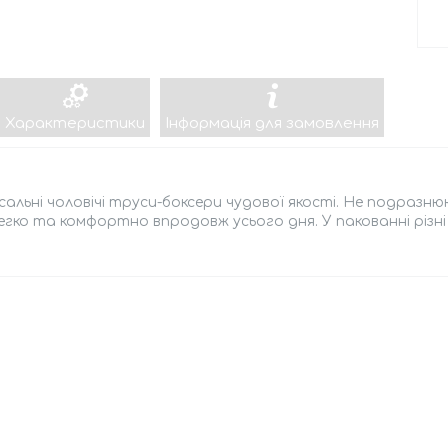
Характеристики
Інформація для замовлення
сальні чоловічі труси-боксери чудової якості. Не подразнюю
егко та комфортно впродовж усього дня. У пакованні різні з