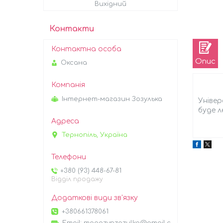
Вихідний
Контакти
Опис
Оксана
Інтернет-магазин Зозулька
Універ
буде л
Тернопіль, Україна
+380 (93) 448-67-81
Відділ продажу
+380661378061