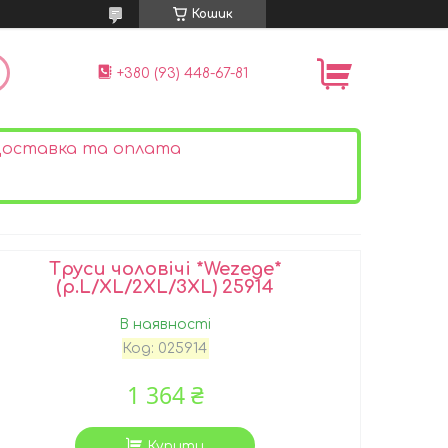
Кошик
+380 (93) 448-67-81
оставка та оплата
Труси чоловічі *Wezege*
(р.L/XL/2XL/3XL) 25914
В наявності
Код:
025914
1 364 ₴
Купити