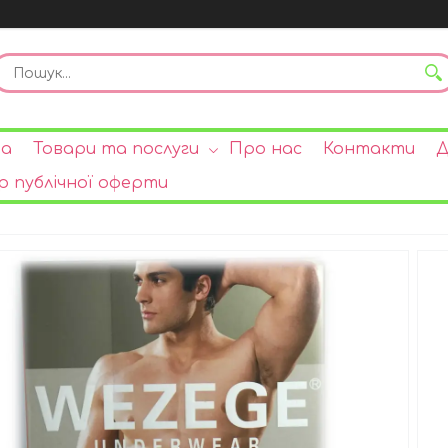
на
Товари та послуги
Про нас
Контакти
Д
р публічної оферти