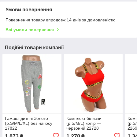
Умови повернення
Повернення товару впродовж 14 днів за домовленістю
Всі умови повернення
Подібні товари компанії
Гамаші дитячі Золото
Комплект білизни
Комп
(р.S/M/L/XL) без начосу
(р.S/M/L) колір —
(р.S
17822
червоний 22728
226
1 873
1 278
1 3
₴
₴