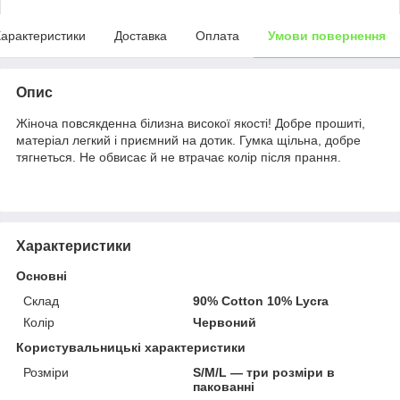
арактеристики
Доставка
Оплата
Умови повернення
Опис
Жіноча повсякденна білизна високої якості! Добре прошиті,
матеріал легкий і приємний на дотик. Гумка щільна, добре
тягнеться. Не обвисає й не втрачає колір після прання.
Характеристики
Основні
Склад
90% Cotton 10% Lycra
Колір
Червоний
Користувальницькі характеристики
Розміри
S/M/L — три розміри в
пакованні