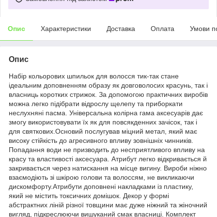
Опис
Характеристики
Доставка
Оплата
Умови п
Опис
Набір кольорових шпильок для волосся тик-так стане
ідеальним доповненням образу як довговолосих красунь, так і
власниць коротких стрижок. За допомогою практичних виробів
можна легко підібрати відрослу щелепу та приборкати
неслухняні пасма. Універсальна колірна гама аксесуарів дає
змогу використовувати їх як для повсякденних зачісок, так і
для святкових.Основий послугував міцний метал, який має
високу стійкість до агресивного впливу зовнішніх чинників.
Попадання води не призводить до несприятливого впливу на
красу та властивості аксесуара. Атрибут легко відкривається й
закривається через натискання на місце вигину. Вироби ніжно
взаємодіють зі шкірою голови та волоссям, не викликаючи
дискомфорту.Атрибути доповнені накладками із пластику,
який не містить токсичних домішок. Декор у формі
абстрактних ліній різної товщини має дуже ніжний та жіночний
вигляд, підкреслюючи вишуканий смак власниці. Комплект