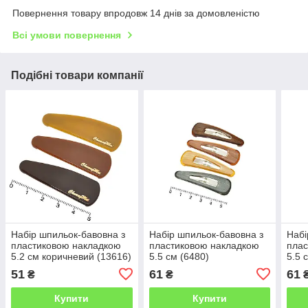
Повернення товару впродовж 14 днів за домовленістю
Всі умови повернення
Подібні товари компанії
Набір шпильок-бавовна з
Набір шпильок-бавовна з
Набі
пластиковою накладкою
пластиковою накладкою
плас
5.2 см коричневий (13616)
5.5 см (6480)
5.5 
51
61
61
₴
₴
Купити
Купити