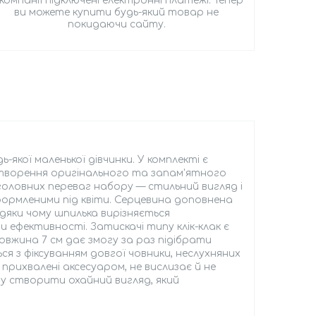
 компанії підключені електронні платежі. Тепер
ви можете купити будь-який товар не
покидаючи сайту.
якої маленької дівчинки. У комплекті є
є створення оригінального та запам'ятного
головних переваг набору — стильний вигляд і
формленими під квіти. Серцевина доповнена
яки чому шпилька вирізняється
 ефективності. Затискачі типу клік-клак є
овжина 7 см дає змогу за раз підібрати
ся з фіксуванням довгої човники, неслухняних
прихвалені аксесуаром, не вислизає й не
гу створити охайний вигляд, який