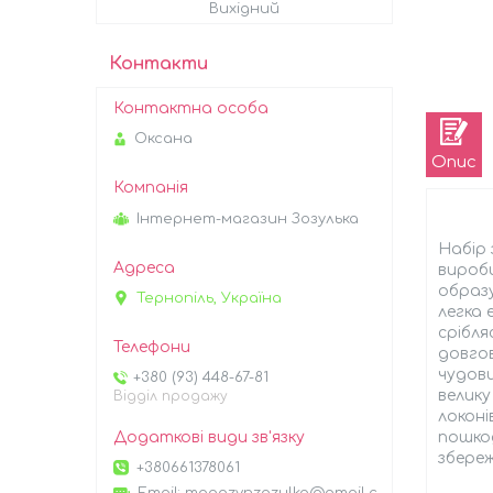
Вихідний
Контакти
Оксана
Опис
Інтернет-магазин Зозулька
Набір 
вироби
образу
Тернопіль, Україна
легка 
срібл
довгов
чудови
+380 (93) 448-67-81
велику
Відділ продажу
локоні
пошкод
збере
+380661378061