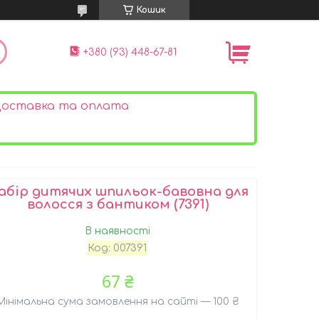
Кошик
+380 (93) 448-67-81
оставка та оплата
абір дитячих шпильок-бавовна для
волосся з бантиком (7391)
В наявності
Код:
007391
67 ₴
Мінімальна сума замовлення на сайті — 100 ₴