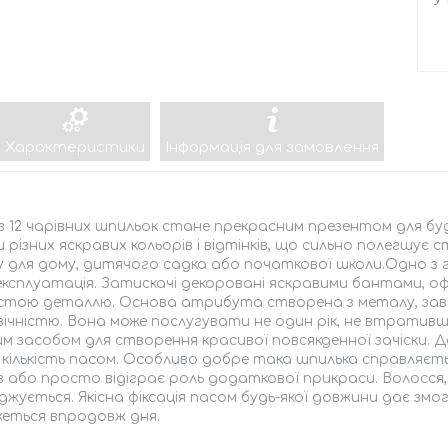
У
Характеристики
Інформація для замовлення
з 12 чарівних шпильок стане прекрасним презентом для будь-
 різних яскравих кольорів і відтінків, що сильно полегшу
 для дому, дитячого садка або початкової школи.Одно з 
експлуатація. Затискачі декоровані яскравими бантами, о
ястою деталлю. Основа атрибута створена з металу, завд
ічністю. Вона може послугувати не один рік, не втративши
м засобом для створення красивої повсякденної зачіски. Д
 кількість пасом. Особливо добре така шпилька справляєть
в або просто відіграє роль додаткової прикраси. Волосся, 
жується. Якісна фіксація пасом будь-якої довжини дає змо
жеться впродовж дня.