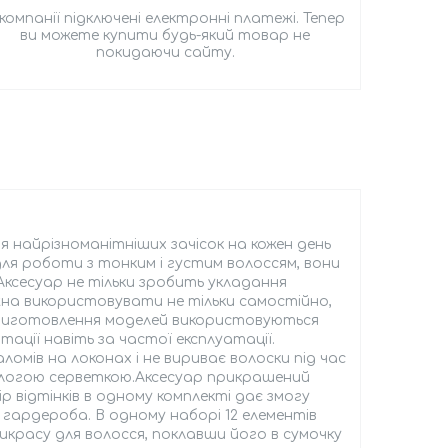
 компанії підключені електронні платежі. Тепер
ви можете купити будь-який товар не
покидаючи сайту.
 найрізноманітніших зачісок на кожен день
ля роботи з тонким і густим волоссям, вони
 Аксесуар не тільки зробить укладання
ожна використовувати не тільки самостійно,
я виготовлення моделей використовуються
тації навіть за частої експлуатації.
омів на локонах і не вириває волоски під час
ологою серветкою.Аксесуар прикрашений
р відтінків в одному комплекті дає змогу
 гардероба. В одному наборі 12 елементів
рикрасу для волосся, поклавши його в сумочку