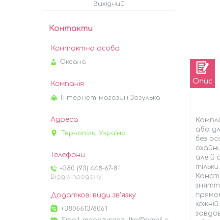
Вихідний
Контакти
Оксана
Опис
Інтернет-магазин Зозулька
Компле
або дл
Тернопіль, Україна
без ос
охайни
але й 
тільки
+380 (93) 448-67-81
Констр
Відділ продажу
знятт
прямок
кожній
+380661378061
завдов