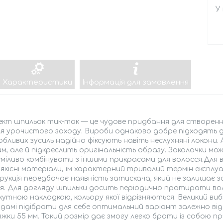
У
Характеристики
Інформація для замовлення
кт шпильок тик-так — це чудове придбання для створення
я урочистого заходу. Вироби однаково добре підходять д
обливих зусиль надійно фіксують навіть неслухняні локони.
м, але й підкреслить оригінальність образу. Заколочки м
сміливо комбінувати з іншими прикрасами для волосся.Дл
 якісні матеріали, їм характерний тривалий термін експлуа
укція передбачає наявність затискача, який не залишає зал
я. Для догляду шпильки досить періодично протирати в
утною накладкою, кольору якої відрізняються. Великий вибі
 дамі підібрати для себе оптимальний варіант залежно від
жки 55 мм. Такий розмір дає змогу легко брати із собою п