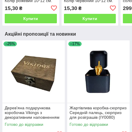
Колір рожевий 10*12 см.
Колір червоний 10*12 см.
соло
Ціна за 1 шт!
Ціна за 1 шт!
9,5*
15,30
15,30
299
₴
₴
Купити
Купити
Акційні пропозиції та новинки
–25%
–17%
Дерев'яна подарункова
Жартівлива коробка-сюрприз
коробочка Vikings з
Середній палець, сюрприз
декоративним наповненням
для розіграшів (IY0080)
(NR0224_1)
Готово до відправки
Готово до відправки