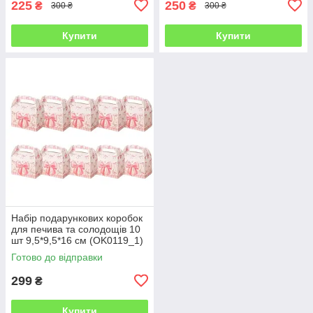
225
250
₴
₴
300 ₴
300 ₴
Купити
Купити
Набір подарункових коробок
для печива та солодощів 10
шт 9,5*9,5*16 см (OK0119_1)
Готово до відправки
299
₴
Купити