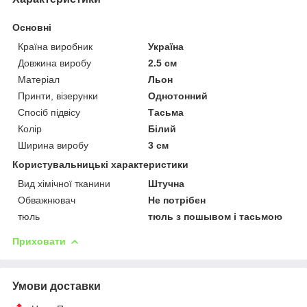
Основні
Країна виробник
Україна
Довжина виробу
2.5 см
Матеріал
Льон
Принти, візерунки
Однотонний
Спосіб підвісу
Тасьма
Колір
Білий
Ширина виробу
3 см
Користувальницькі характеристики
Вид хімічної тканини
Штучна
Обважнювач
Не потрібен
тюль
тюль з пошывом і тасьмою
Приховати
Умови доставки