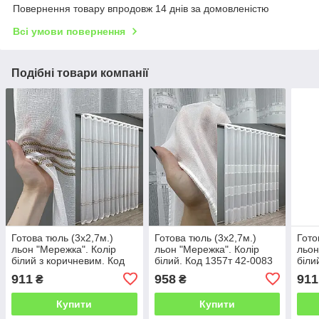
Повернення товару впродовж 14 днів за домовленістю
Всі умови повернення
Подібні товари компанії
Готова тюль (3х2,7м.)
Готова тюль (3х2,7м.)
Гото
льон "Мережка". Колір
льон "Мережка". Колір
льон
білий з коричневим. Код
білий. Код 1357т 42-0083
біли
1429т 42-0256
911
958
911
₴
₴
Купити
Купити