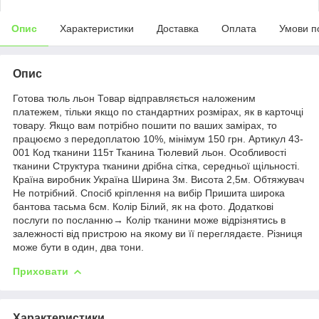
Опис
Характеристики
Доставка
Оплата
Умови п
Опис
Готова тюль льон Товар відправляється наложеним
платежем, тільки якщо по стандартних розмірах, як в карточці
товару. Якщо вам потрібно пошити по ваших замірах, то
працюємо з передоплатою 10%, мінімум 150 грн. Артикул 43-
001 Код тканини 115т Тканина Тюлевий льон. Особливості
тканини Структура тканини дрібна сітка, середньої щільності.
Країна виробник Україна Ширина 3м. Висота 2,5м. Обтяжувач
Не потрібний. Спосіб кріплення на вибір Пришита широка
бантова тасьма 6см. Колір Білий, як на фото. Додаткові
послуги по посланню→ Колір тканини може відрізнятись в
залежності від пристрою на якому ви її переглядаєте. Різниця
може бути в один, два тони.
Приховати
Характеристики