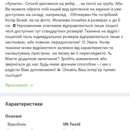
«Купити». Спосіб кріплення на вибір , , чи петлі на трубу. Або
Ви можете обрати собі інший вид кріплення на карнизі із уже
доступних на складі, наприклад: . Обтяжувач Не потрібний
Колір Білий, як на фото. Можлива похибка в розмірах ± до 5
см. ⛔ Наложенним платежем відправляються лише пошиті
тюлі доступних тут стандартних розмірів! Тканина на відріз і
пошитий тюль індивідуальних розмірів відправляється лише з
частковою, або повною передоплатою! 🎨 Увага: Колір
тканини може відрізнятися залежно від характеристик та
налаштувань пристрою, на якому ви її переглядаєте. 📞
Маєте додаткові запитання? Зробіть замовлення або
зверніться до нас будь-яким зручним способом – і ми з
радістю Вам допоможемо! 💫 Оновіть Ваш інтер’єр прямо
сьогодні!
Приховати
Характеристики
Основні
Виробник
VR-Textil