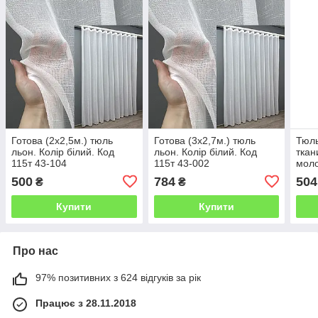
Готова (2х2,5м.) тюль
Готова (3х2,7м.) тюль
Тюль
льон. Колір білий. Код
льон. Колір білий. Код
ткан
115т 43-104
115т 43-002
моло
2031
500
784
504
₴
₴
Купити
Купити
Про нас
97% позитивних з 624 відгуків за рік
Працює з 28.11.2018