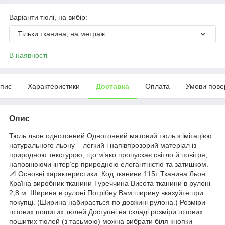
Варіанти тюлі, на вибір:
Тільки тканина, на метраж
В наявності
пис
Характеристики
Доставка
Оплата
Умови пове
Опис
Тюль льон однотонний Однотонний матовий тюль з імітацією
натурального льону – легкий і напівпрозорий матеріал із
природною текстурою, що м’яко пропускає світло й повітря,
наповнюючи інтер’єр природною елегантністю та затишком.
📐 Основні характеристики: Код тканини 115т Тканина Льон
Країна виробник тканини Туреччина Висота тканини в рулоні
2,8 м. Ширина в рулоні Потрібну Вам ширину вказуйте при
покупці. (Ширина набирається по довжині рулона.) Розміри
готових пошитих тюлей Доступні на складі розміри готових
пошитих тюлей (з тасьмою) можна вибрати біля кнопки