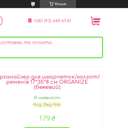
Кошик
+380 (93) 448-67-81
оставка та оплата
рганайзер для шкарпеток/колгот/
ременів 17*35*8 см ORGANIZE
(бежевий)
В наявності
Код:
Beg-Nsk
179 ₴