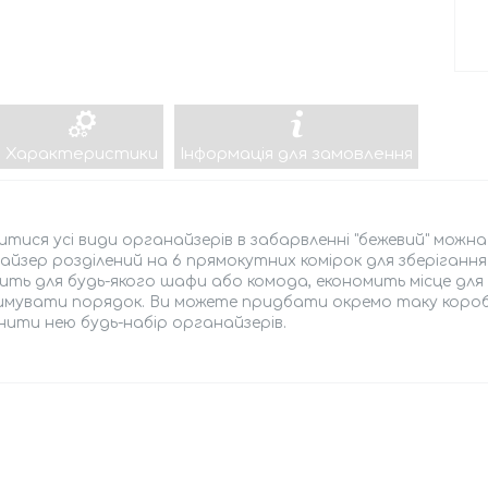
Характеристики
Інформація для замовлення
тися усі види органайзерів в забарвленні "бежевий" можна
йзер розділений на 6 прямокутних комірок для зберігання
ить для будь-якого шафи або комода, економить місце для 
мувати порядок. Ви можете придбати окремо таку коробоч
ити нею будь-набір органайзерів.