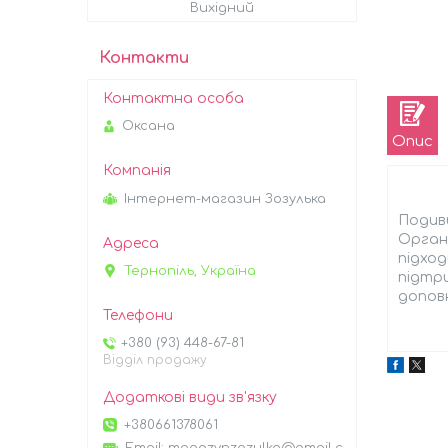
Вихідний
Контакти
Оксана
Опис
Інтернет-магазин Зозулька
Подиви
Органа
підход
Тернопіль, Україна
підтри
доповн
+380 (93) 448-67-81
Відділ продажу
+380661378061