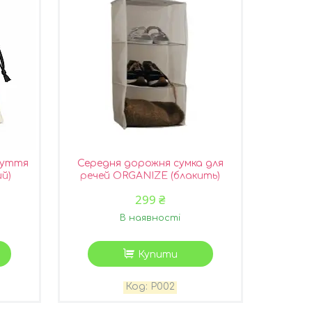
зуття
Середня дорожня сумка для
ий)
речей ORGANIZE (блакить)
299 ₴
В наявності
Купити
P002