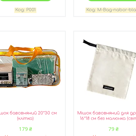
P001
M-Bag-nabor-bla
шок бавовняний 20*30 см
Мішок бавовняний для др
(клітка)
16*18 см без малюнка (сві
179 ₴
79 ₴