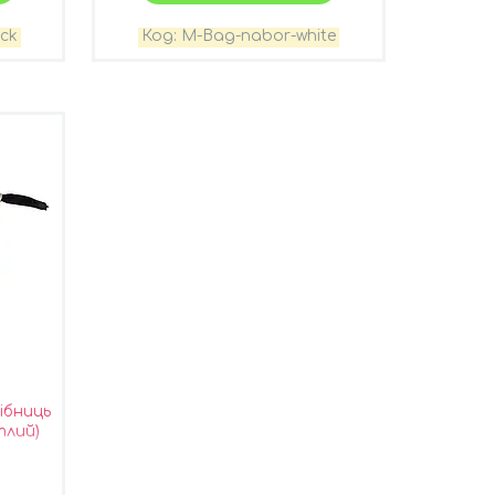
ck
M-Bag-nabor-white
ібниць
тлий)