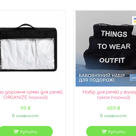
ка дорожня сумка для речей
Набір для речей у валізу
ORGANIZE (чорний)
сумок (чорний)
99 ₴
489 ₴
В наявності
В наявності
Купити
Купити