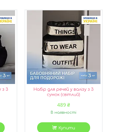
 з 3
Набір для речей у валізу з 3
сумок (світлий)
489 ₴
В наявності
Купити