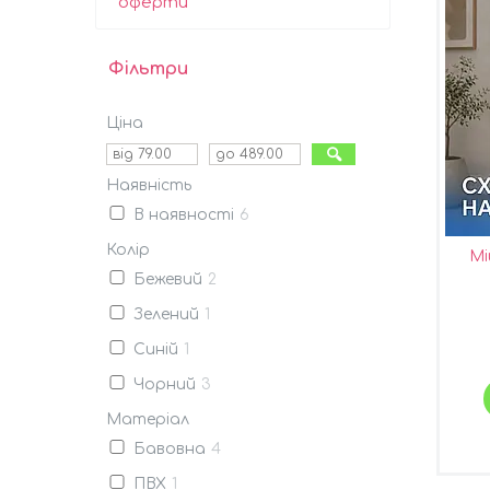
оферти
Фільтри
Ціна
Наявність
В наявності
6
Колір
Мі
Бежевий
2
Зелений
1
Синій
1
Чорний
3
Матеріал
Бавовна
4
ПВХ
1