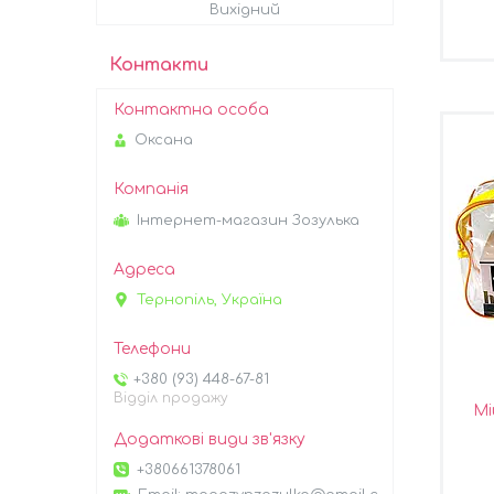
Вихідний
Контакти
Оксана
Інтернет-магазин Зозулька
Тернопіль, Україна
+380 (93) 448-67-81
Відділ продажу
Мі
+380661378061