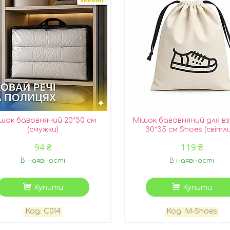
шок бавовняний 20*30 см
Мішок бавовняний для в
(смужки)
30*35 см Shoes (світл
94 ₴
119 ₴
В наявності
В наявності
Купити
Купити
C014
M-Shoes