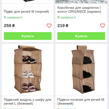
Коробочка для шкарпеток \
Підвіс для речей M (чорний)
колгот ORGANIZE (кармен)
В наявності
В наявності
259
219
₴
₴
Купити
Купити
Підвісний модуль у шафу для
Підвісні полички для речей M
речей L (бежевий)
(бежевий)