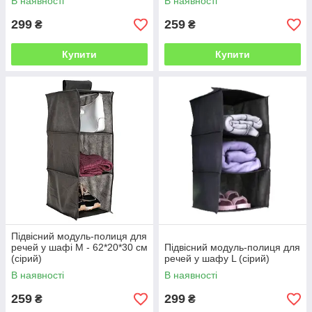
В наявності
В наявності
299
259
₴
₴
Купити
Купити
Підвісний модуль-полиця для
речей у шафі M - 62*20*30 см
Підвісний модуль-полиця для
(сірий)
речей у шафу L (сірий)
В наявності
В наявності
259
299
₴
₴