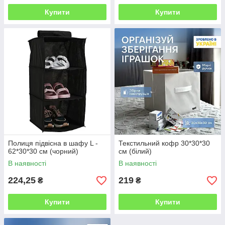
Купити
Купити
Полиця підвісна в шафу L -
Текстильний кофр 30*30*30
62*30*30 см (чорний)
см (білий)
В наявності
В наявності
224,25
219
₴
₴
Купити
Купити