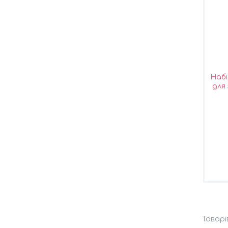
Набі
для 