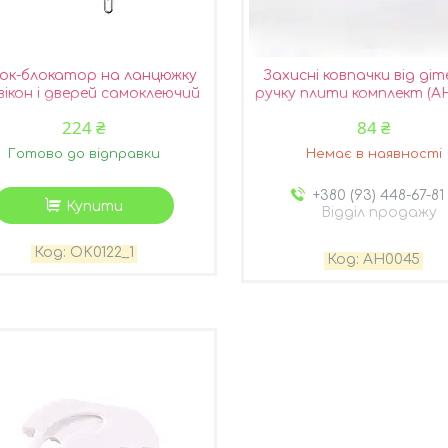
ок-блокатор на ланцюжку
Захисні ковпачки від діт
вікон і дверей самоклеючий
ручку плити комплект (A
білий (OK0122_1)
ХІТ
224 ₴
84 ₴
Готово до відправки
Немає в наявності
+380 (93) 448-67-81
Купити
Відділ продажу
OK0122_1
AH0045