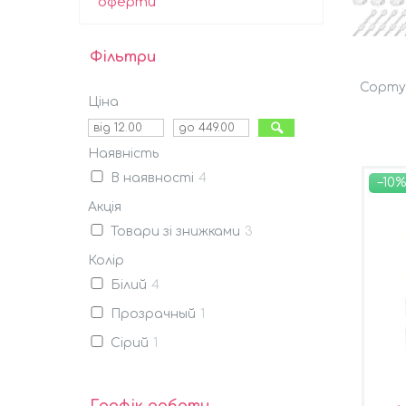
оферти
Фільтри
Ціна
Наявність
В наявності
4
–10%
Акція
Товари зі знижками
3
Колір
Білий
4
Прозрачный
1
Сірий
1
Графік роботи