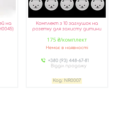
ей на
Комплект з 10 заглушок на
H0045)
розетку для захисту дитини
(NR0007) ХІТ
175 ₴/комплект
Немає в наявності
+380 (93) 448-67-81
Відділ продажу
NR0007