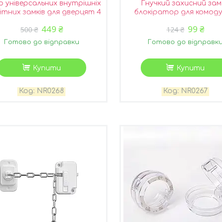
р універсальних внутрішніх
Гнучкий захисний зам
ітних замків для дверцят 4
блокіратор для комод
шт (NR0268)
висувних полиць сірий (N
449 ₴
99 ₴
500 ₴
124 ₴
Готово до відправки
Готово до відправк
Купити
Купити
NR0268
NR0267