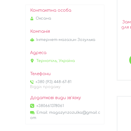
Оксана
Зам
для 
Інтернет-магазин Зозулька
Тернопіль, Україна
+380 (93) 448-67-81
Відділ продажу
+380661378061
Email
magazynzozulka@gmail.c
om