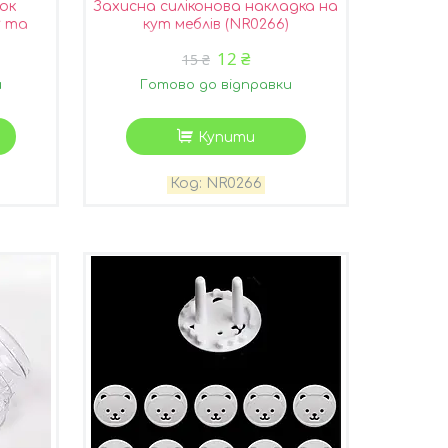
ок
Захисна силіконова накладка на
у та
кут меблів (NR0266)
R0267)
12 ₴
15 ₴
и
Готово до відправки
Купити
NR0266