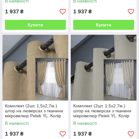
В наявності
В наявності
0267
1 937
1 937
₴
₴
Купити
Купити
Комплект (2шт. 1,5х2,7м.)
Комплект (2шт. 1,5х2,7м.)
штор на люверсах з тканини
штор на люверсах з тканини
мікровелюр Petek YL. Колір
мікровелюр Petek YL. Колір
бежевий. Код 1800ш 37-0266
світло-сірий. Код 1803ш 37-
В наявності
В наявності
0269
1 937
1 937
₴
₴