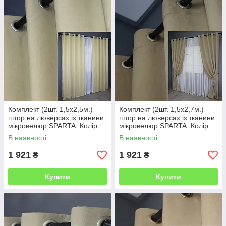
Комплект (2шт. 1,5х2,5м.)
Комплект (2шт. 1,5х2,7м.)
штор на люверсах із тканини
штор на люверсах із тканини
мікровелюр SPARTA. Колір
мікровелюр SPARTA. Колір
кремовий. Код 844ш 37-0006
бежевий. Код 1196ш 37-0120
В наявності
В наявності
1 921
1 921
₴
₴
Купити
Купити