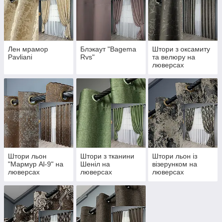
Лен мрамор
Блэкаут "Bagema
Штори з оксамиту
Pavliani
Rvs"
та велюру на
люверсах
Штори льон
Штори з тканини
Штори льон із
"Мармур Al-9" на
Шеніл на
візерунком на
люверсах
люверсах
люверсах