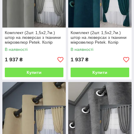
Комплект (2шт. 1,5х2,7м.)
Комплект (2шт. 1,5х2,7м.)
штор на люверсах з тканини
штор на люверсах з тканини
мікровелюр Petek. Колір
мікровелюр Petek. Колір
світло-сірий. Код 1477ш 37-
смарагдовий. Код 1494ш 37-
В наявності
В наявності
0165
0211
1 937
1 937
₴
₴
Купити
Купити