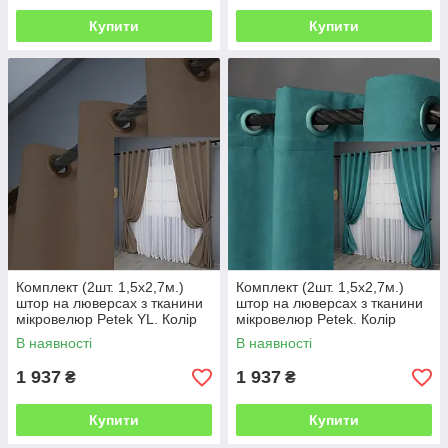
Купити
Купити
Комплект (2шт. 1,5х2,7м.)
Комплект (2шт. 1,5х2,7м.)
штор на люверсах з тканини
штор на люверсах з тканини
мікровелюр Petek YL. Колір
мікровелюр Petek. Колір
коричневий. Код 1802ш 37-
бірюзовий. Код 1492ш 37-
В наявності
В наявності
0268
0167
1 937
1 937
₴
₴
Купити
Купити