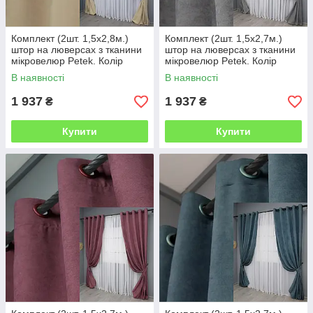
Комплект (2шт. 1,5х2,8м.)
Комплект (2шт. 1,5х2,7м.)
штор на люверсах з тканини
штор на люверсах з тканини
мікровелюр Petek. Колір
мікровелюр Petek. Колір
бежевий. Код 1491ш 37-0215
сірий. Код 1485ш 37-0214
В наявності
В наявності
1 937
1 937
₴
₴
Купити
Купити