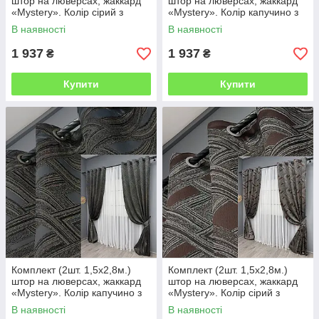
штор на люверсах, жаккард
штор на люверсах, жаккард
«Mystery». Колір сірий з
«Mystery». Колір капучино з
коричневим. Код 1621ш 37-
золотистим. Код 1622ш 37-
В наявності
В наявності
0202
0203
1 937
1 937
₴
₴
Купити
Купити
Комплект (2шт. 1,5х2,8м.)
Комплект (2шт. 1,5х2,8м.)
штор на люверсах, жаккард
штор на люверсах, жаккард
«Mystery». Колір капучино з
«Mystery». Колір сірий з
сірим. Код 1625ш 37-0201
венге. Код 1623ш 37-0205
В наявності
В наявності