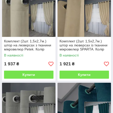
Комплект (2шт. 1,5х2,7м.)
Комплект (2шт. 1,5х2,7м.)
штор на люверсах з тканини
штор на люверсах із тканини
мікровелюр Petek. Колір
мікровелюр SPARTA. Колір
бежевий. Код 1488ш 37-0168
бежевий. Код 1192ш 37-0162
В наявності
В наявності
1 937
1 921
₴
₴
Купити
Купити