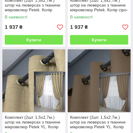
Комплект (2шт. 1,5х2,7м.)
Комплект (2шт. 1,5х2,7м.)
штор на люверсах з тканини
штор на люверсах з тканини
мікровелюр Petek. Колір
мікровелюр Petek. Колір сіро-
пурпурний. Код 1490ш 37-
блакитний. Код 1489ш 37-
В наявності
В наявності
0217
0216
1 937
1 937
₴
₴
Купити
Купити
Комплект (2шт. 1,5х2,7м.)
Комплект (2шт. 1,5х2,7м.)
штор на люверсах з тканини
штор на люверсах з тканини
мікровелюр Petek YL. Колір
мікровелюр Petek YL. Колір
кремовий. Код 1801ш 37-
какао. Код 1799ш 37-0265