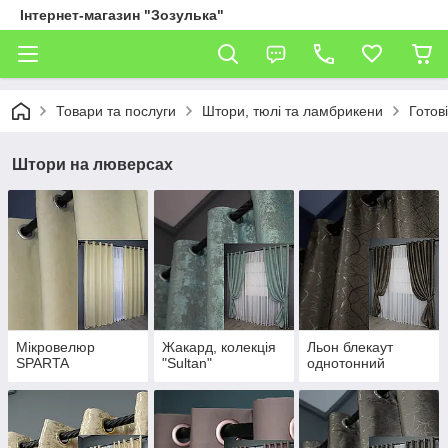
Інтернет-магазин "Зозулька"
Товари та послуги
Штори, тюлі та ламбрикени
Готов
Штори на люверсах
Мікровелюр
Жакард, колекція
Льон блекаут
SPARTA
"Sultan"
однотонний