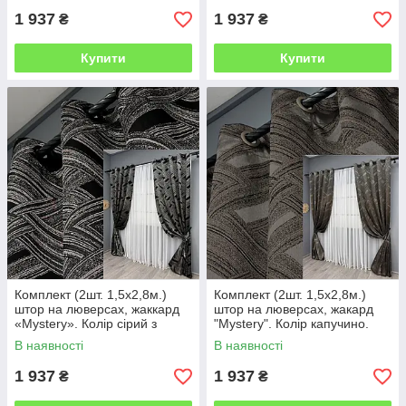
1 937
1 937
₴
₴
Купити
Купити
Комплект (2шт. 1,5х2,8м.)
Комплект (2шт. 1,5х2,8м.)
штор на люверсах, жаккард
штор на люверсах, жакард
«Mystery». Колір сірий з
"Mystery". Колір капучино.
чорним. Код 1629ш 37-0180
Код 1626ш 37-0179
В наявності
В наявності
1 937
1 937
₴
₴