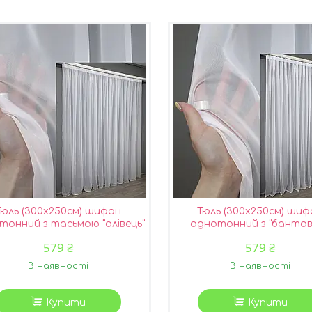
Тюль (300х250см) шифон
Тюль (300х250см) шиф
тонний з тасьмою "олівець"
однотонний з "банто
колір білий 44-025
тасьмою колір білий 44
579 ₴
579 ₴
В наявності
В наявності
Купити
Купити