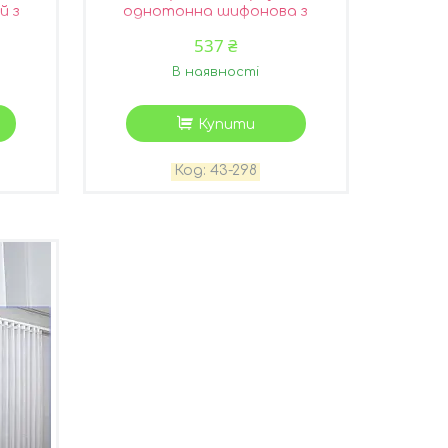
й з
однотонна шифонова з
-092
тасьмою, колір білий 1547т 43-
537 ₴
298
В наявності
Купити
43-298