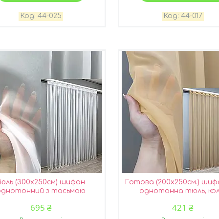
44-025
44-017
Тюль (300х250см) шифон
Готова (200х250см.) ши
однотонний з тасьмою
однотонна тюль, кол
фелька" колір білий 44-009
карамельний. Код 41-1
695 ₴
421 ₴