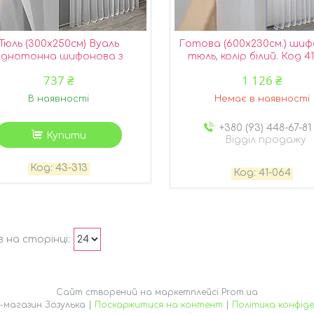
Тюль (300х250см) Вуаль
Готова (600х230см.) ши
однотонна шифонова з
тюль, колір білий. Код 4
ьмою, колір теплий білий
тшб
737 ₴
1 126 ₴
1903т 43-313
В наявності
Немає в наявності
+380 (93) 448-67-81
Купити
Відділ продажу
43-313
41-064
Сайт створений на маркетплейсі
Prom.ua
Інтернет-магазин Зозулька |
Поскаржитися на контент
|
Політика конфіде