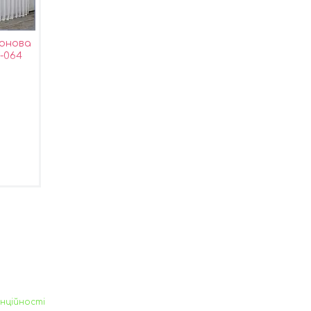
фонова
1-064
нційності