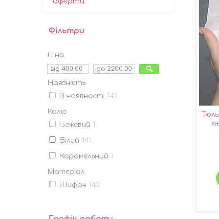
оферти
Фільтри
Ціна
Наявність
В наявності
142
Колір
Тюл
лю
Бежевий
1
Білий
141
Карамельний
1
Матеріал
Шифон
143
Графік роботи