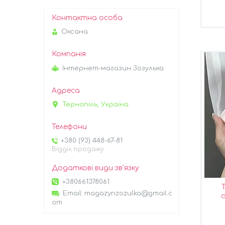
Оксана
Інтернет-магазин Зозулька
Тернопіль, Україна
+380 (93) 448-67-81
Відділ продажу
+380661378061
Email
magazynzozulka@gmail.c
om
"Ва