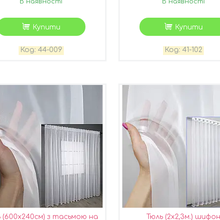
В наявності
В наявності
Купити
Купити
44-009
41-102
 (600х240см) з тасьмою на
Тюль (2х2,3м.) шифо