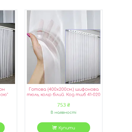
он
Готова (400х200см.) шифонова
вою"
тюль, колір білий. Код тшб 41-020
-017
753 ₴
В наявності
Купити