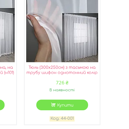
на, на
Тюль (300х250см) з тасьмою на
 (н101)
трубу шифон однотонний колір
білий 44-001
726 ₴
В наявності
Купити
44-001