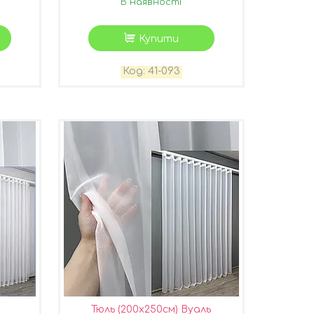
В наявності
Купити
41-093
н
Тюль (200х250см) Вуаль