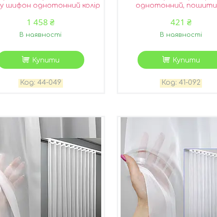
у шифон однотонний колір
однотонний, пошити
білий 44-049
тасьмою, колір білий 41
1 458 ₴
421 ₴
В наявності
В наявності
Купити
Купити
44-049
41-092