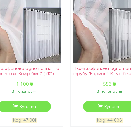
ь шифонова однотонна, на
Тюль шифонова однотон
версах. Колір білий (н101)
трубу "Карман". Колір білий
1 100 ₴
553 ₴
В наявності
В наявності
Купити
Купити
47-001
44-033