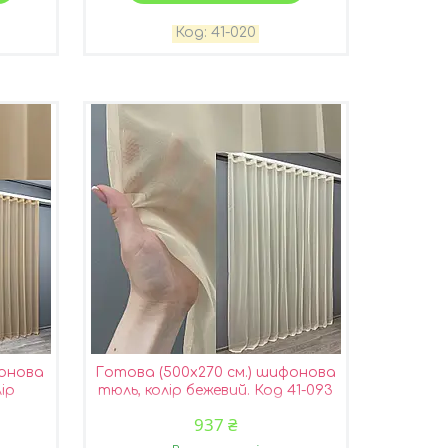
41-020
фонова
Готова (500х270 см.) шифонова
ір
тюль, колір бежевий. Код 41-093
02
937 ₴