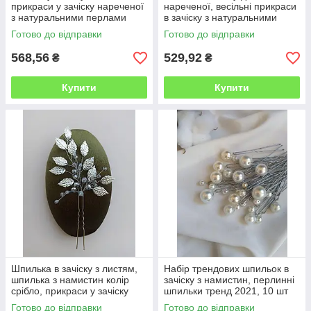
прикраси у зачіску нареченої
нареченої, весільні прикраси
з натуральними перлами
в зачіску з натуральними
перлами
Готово до відправки
Готово до відправки
568,56
529,92
₴
₴
Купити
Купити
Шпилька в зачіску з листям,
Набір трендових шпильок в
шпилька з намистин колір
зачіску з намистин, перлинні
срібло, прикраси у зачіску
шпильки тренд 2021, 10 шт
Готово до відправки
Готово до відправки