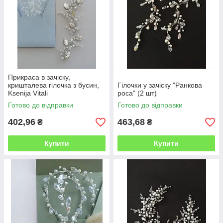
Прикраса в зачіску,
кришталева гілочка з бусин,
Гілочки у зачіску "Ранкова
Ksenija Vitali
роса" (2 шт)
Готово до відправки
Готово до відправки
402,96
463,68
₴
₴
Купити
Купити