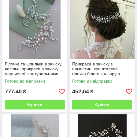
Гілочка та шпильки в зачіску,
Прикраса в зачіску з
весільні прикраси в зачіску
намистин, кришталева
нареченої з натуральними
гілочка білого кольору в
перлами
зачіску нареченої
Готово до відправки
Готово до відправки
777,40
452,64
₴
₴
Купити
Купити