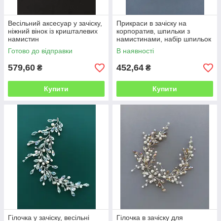
Весільний аксесуар у зачіску,
Прикраси в зачіску на
ніжний вінок із кришталевих
корпоратив, шпильки з
намистин
намистинами, набір шпильок
сріблястого кольору Ksenija
Готово до відправки
В наявності
Vitali
579,60
452,64
₴
₴
Купити
Купити
Гілочка у зачіску, весільні
Гілочка в зачіску для