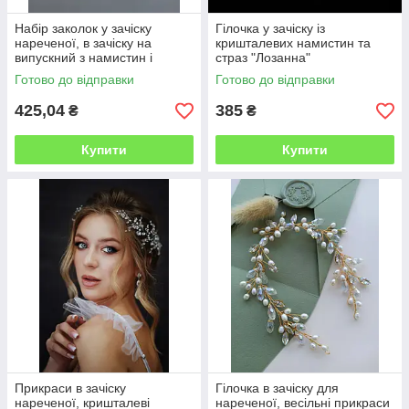
Набір заколок у зачіску
Гілочка у зачіску із
нареченої, в зачіску на
кришталевих намистин та
випускний з намистин і
страз "Лозанна"
пір'я(набір 3 шт.)
Готово до відправки
Готово до відправки
425,04
385
₴
₴
Купити
Купити
Прикраси в зачіску
Гілочка в зачіску для
нареченої, кришталеві
нареченої, весільні прикраси