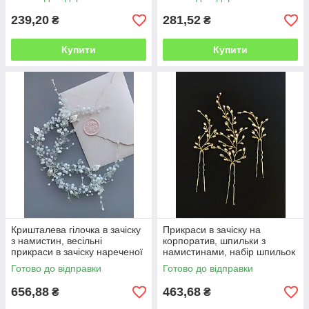
239,20
281,52
₴
₴
Купити
Купити
Кришталева гілочка в зачіску
Прикраси в зачіску на
з намистин, весільні
корпоратив, шпильки з
прикраси в зачіску нареченої
намистинами, набір шпильок
білого кольору
золотого кольору Ksenija
Готово до відправки
Готово до відправки
Vitali
656,88
463,68
₴
₴