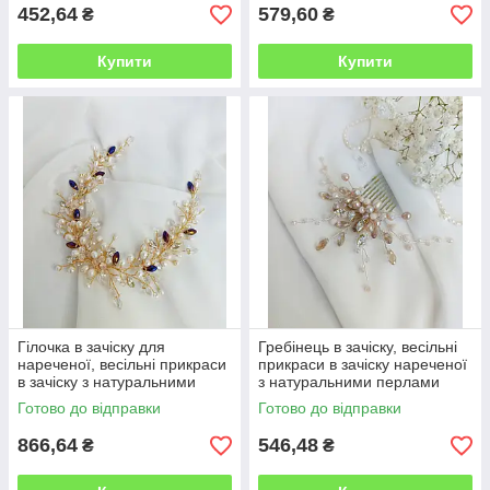
452,64
579,60
₴
₴
Купити
Купити
Гілочка в зачіску для
Гребінець в зачіску, весільні
нареченої, весільні прикраси
прикраси в зачіску нареченої
в зачіску з натуральними
з натуральними перлами
перлами
Готово до відправки
Готово до відправки
866,64
546,48
₴
₴