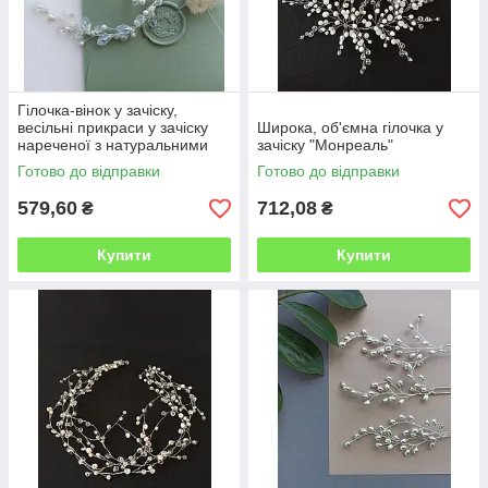
Гілочка-вінок у зачіску,
весільні прикраси у зачіску
Широка, об'ємна гілочка у
нареченої з натуральними
зачіску "Монреаль"
перлами
Готово до відправки
Готово до відправки
579,60
712,08
₴
₴
Купити
Купити