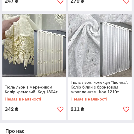
247
279
₴
₴
Тюль льон, колекція “Івонна”.
Тюль льон з мереживом.
Колір білий з бронзовим
Колір кремовий. Код 1804т
вкрапленням. Код 1210т
Немає в наявності
Немає в наявності
342
211
₴
₴
Про нас