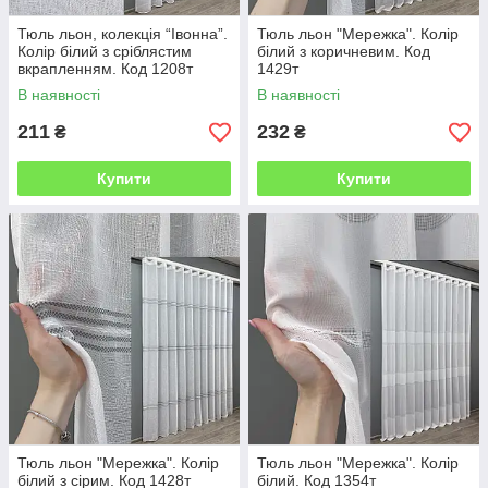
Тюль льон, колекція “Івонна”.
Тюль льон "Мережка". Колір
Колір білий з сріблястим
білий з коричневим. Код
вкрапленням. Код 1208т
1429т
В наявності
В наявності
211
232
₴
₴
Купити
Купити
Тюль льон "Мережка". Колір
Тюль льон "Мережка". Колір
білий з сірим. Код 1428т
білий. Код 1354т