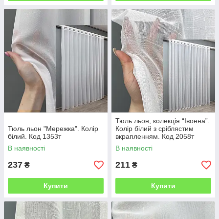
Тюль льон, колекція “Івонна”.
Тюль льон "Мережка". Колір
Колір білий з сріблястим
білий. Код 1353т
вкрапленням. Код 2058т
В наявності
В наявності
237
211
₴
₴
Купити
Купити