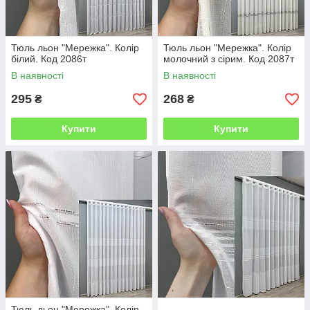
Тюль льон "Мережка". Колір
Тюль льон "Мережка". Колір
білий. Код 2086т
молочний з сірим. Код 2087т
В наявності
В наявності
295
268
₴
₴
Купити
Купити
Тюль льон "Мережка". Колір