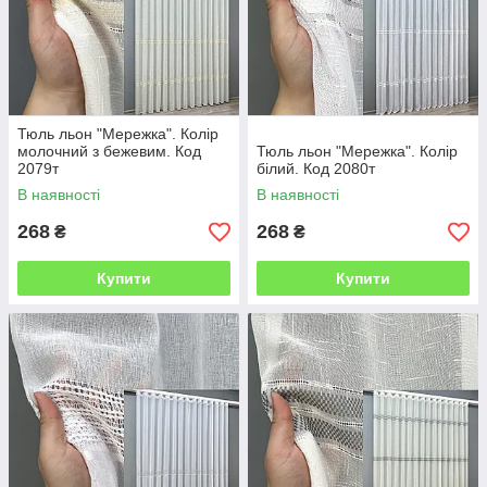
Тюль льон "Мережка". Колір
молочний з бежевим. Код
Тюль льон "Мережка". Колір
2079т
білий. Код 2080т
В наявності
В наявності
268
268
₴
₴
Купити
Купити