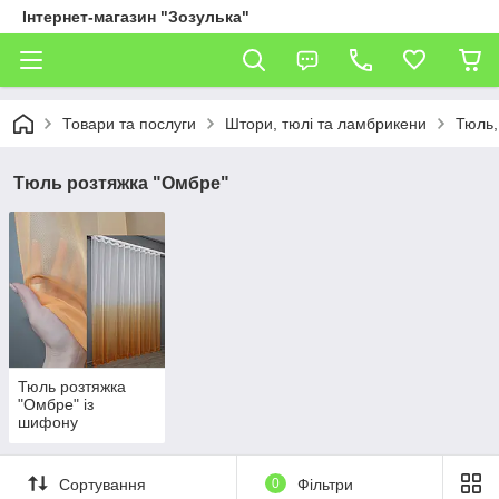
Інтернет-магазин "Зозулька"
Товари та послуги
Штори, тюлі та ламбрикени
Тюль,
Тюль розтяжка "Омбре"
Тюль розтяжка
"Омбре" із
шифону
Сортування
0
Фільтри