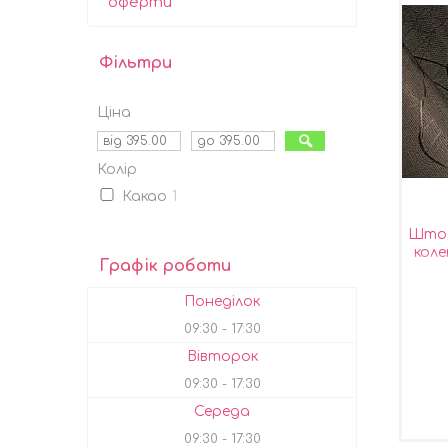
оферти
Фільтри
Ціна
Колір
Какао
1
Штор
коле
Графік роботи
Понеділок
09:30
17:30
Вівторок
09:30
17:30
Середа
09:30
17:30