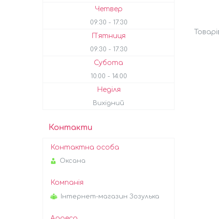
Четвер
09:30
17:30
Пʼятниця
09:30
17:30
Субота
10:00
14:00
Неділя
Вихідний
Контакти
Оксана
Інтернет-магазин Зозулька