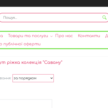
на
Товари та послуги
Про нас
Контакти
Д
р публічної оферти
ут ріжка колекція "Савану"