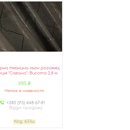
на тканина льон рогожка,
кція "Савана". Висота 2,8 м.
Колір какао. Код 631ш
395 ₴
Немає в наявності
+380 (93) 448-67-81
Відділ продажу
631ш