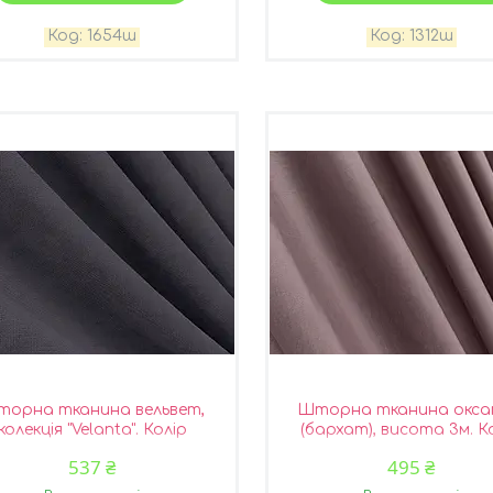
1654ш
1312ш
орна тканина вельвет,
Шторна тканина окс
колекція "Velanta". Колір
(бархат), висота 3м. К
графітовий. Код 1879ш
пудровий. Код 1556
537 ₴
495 ₴