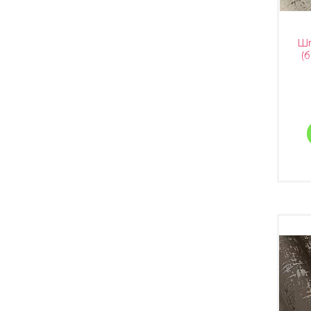
Шт
(б
Тур