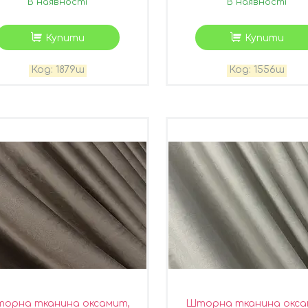
В наявності
В наявності
Купити
Купити
1879ш
1556ш
орна тканина оксамит,
Шторна тканина окс