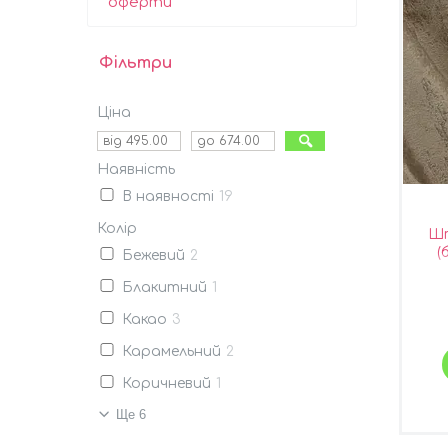
оферти
Фільтри
Ціна
Наявність
В наявності
19
Колір
Шт
(
Бежевий
2
Ту
Блакитний
1
т
Какао
3
Карамельний
2
Коричневий
1
Ще 6