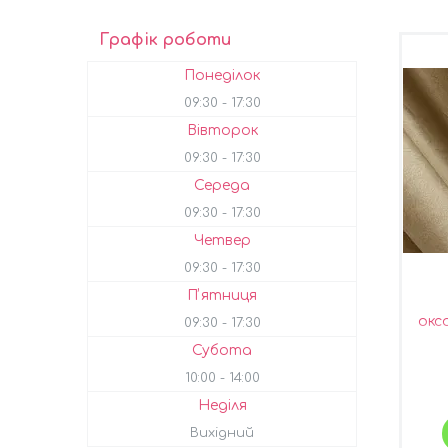
Графік роботи
Понеділок
09:30
17:30
Вівторок
09:30
17:30
Середа
09:30
17:30
Четвер
09:30
17:30
Пʼятниця
окс
09:30
17:30
Кол
Субота
10:00
14:00
Неділя
Вихідний