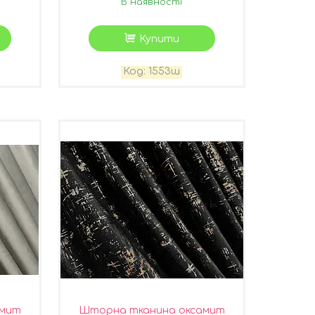
В наявності
Купити
1553ш
амит
Шторна тканина оксамит