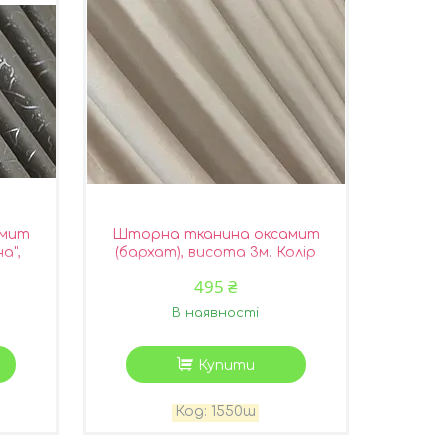
амит
Шторна тканина оксамит
а",
(бархат), висота 3м. Колір
Колір
бежевий. Код 1550ш
495 ₴
В наявності
Купити
1550ш