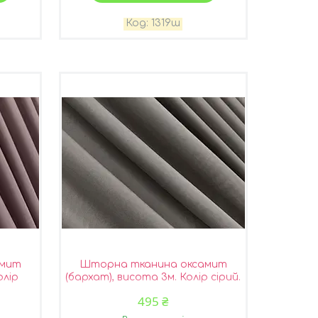
1319ш
амит
Шторна тканина оксамит
олір
(бархат), висота 3м. Колір сірий.
ш
Код 1553ш
495 ₴