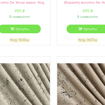
сота 3м. Колір какао. Код
(бархат), висота 3м. К
1655ш
сатин. Код 1657ш
495 ₴
495 ₴
В наявності
В наявності
Купити
Купити
1655ш
1657ш