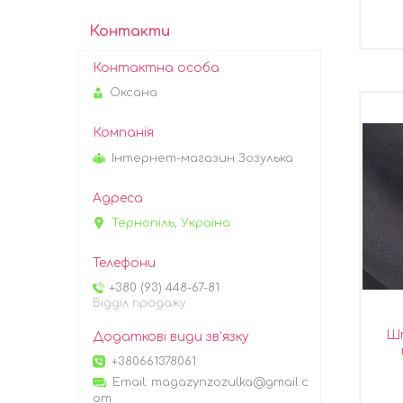
Контакти
Оксана
Інтернет-магазин Зозулька
Тернопіль, Україна
+380 (93) 448-67-81
Відділ продажу
Шт
+380661378061
Email
magazynzozulka@gmail.c
om