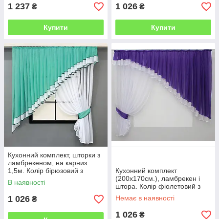
1 237
1 026
₴
₴
Купити
Купити
Кухонний комплект, шторки з
ламбрекеном, на карниз
1,5м. Колір бірюзовий з
Кухонний комплект
білим. Код 062к 52-1170
(200х170см.), ламбрекен і
В наявності
штора. Колір фіолетовий з
білим. Код 062к 50-648
1 026
Немає в наявності
₴
1 026
₴