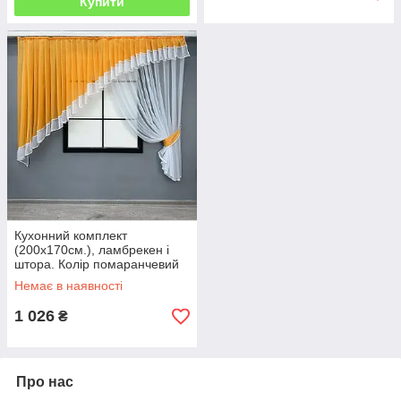
Купити
Кухонний комплект
(200х170см.), ламбрекен і
штора. Колір помаранчевий
із білим. Код 062к 52-1183
Немає в наявності
1 026
₴
Про нас