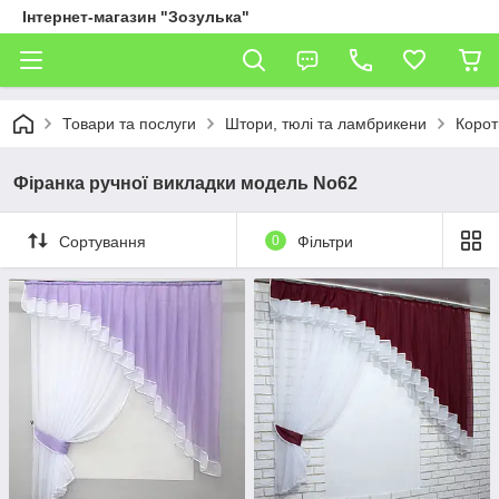
Інтернет-магазин "Зозулька"
Товари та послуги
Штори, тюлі та ламбрикени
Коротк
Фіранка ручної викладки модель No62
Сортування
0
Фільтри