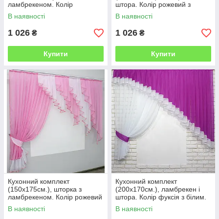
ламбрекеном. Колір
штора. Колір рожевий з
блакитний з білим. Код
білим. Код 062к 50-862
В наявності
В наявності
№062к 59-740
1 026
1 026
₴
₴
Купити
Купити
Кухонний комплект
Кухонний комплект
(150х175см.), шторка з
(200х170см.), ламбрекен і
ламбрекеном. Колір рожевий
штора. Колір фуксія з білим.
з білим. Код 070к 50-097
Код 062к 50-281
В наявності
В наявності