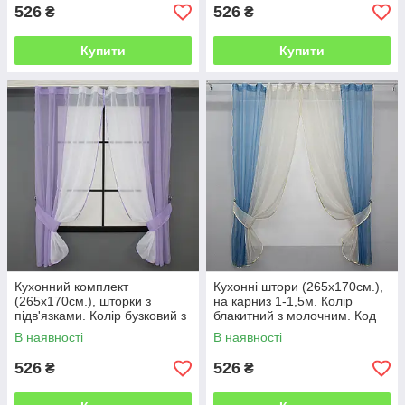
526
526
₴
₴
Купити
Купити
Кухонний комплект
Кухонні штори (265х170см.),
(265х170см.), шторки з
на карниз 1-1,5м. Колір
підв'язками. Колір бузковий з
блакитний з молочним. Код
білим. Код 017к 50-017
017к 50-665
В наявності
В наявності
526
526
₴
₴