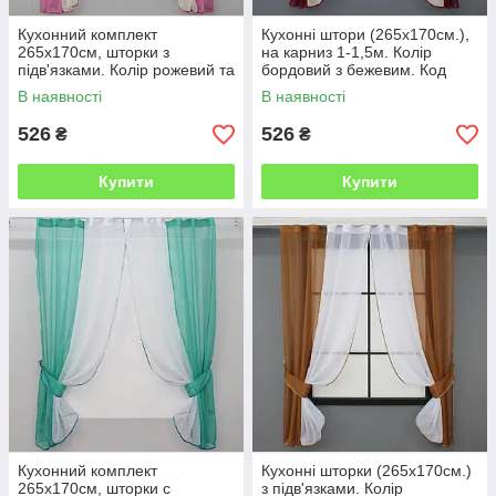
Кухонний комплект
Кухонні штори (265х170см.),
265х170см, шторки з
на карниз 1-1,5м. Колір
підв'язками. Колір рожевий та
бордовий з бежевим. Код
бежевий. № 017к 50-008
017к 50-564
В наявності
В наявності
526
526
₴
₴
Купити
Купити
Кухонний комплект
Кухонні шторки (265х170см.)
265х170см, шторки с
з підв'язками. Колір