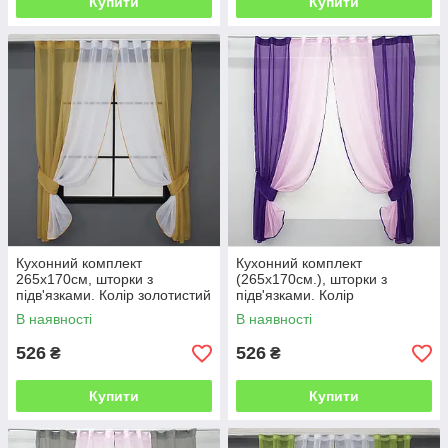
Купити
Купити
Кухонний комплект
Кухонний комплект
265х170см, шторки з
(265х170см.), шторки з
підв'язками. Колір золотистий
підв'язками. Колір
з білим. № 017к 50-015
фіолетовий з рожевим. Код
В наявності
В наявності
017к 50-011
526
526
₴
₴
Купити
Купити