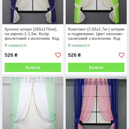
Кухонні штори (265х170см),
Комплект (2,65х1,7м.) шторки
на карниз 1-1,5м. Колір
и подвязками. Цвет неоново-
фіолетовий з молочним. Код
салатовий з молочним. Код
017к 52-0880
017к 52-0889
В наявності
В наявності
526
526
₴
₴
Купити
Купити