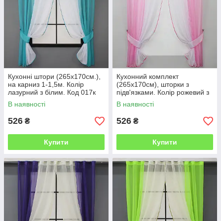
Кухонні штори (265х170см.),
Кухонний комплект
на карниз 1-1,5м. Колір
(265х170см), шторки з
лазурний з білим. Код 017к
підв'язками. Колір рожевий з
52-0676
білим. Код 017к 50-020
В наявності
В наявності
526
526
₴
₴
Купити
Купити