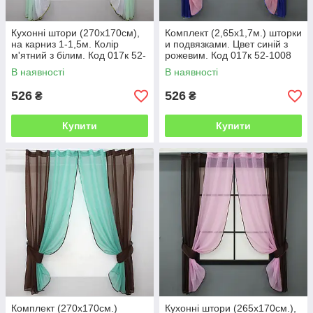
Кухонні штори (270х170см),
Комплект (2,65х1,7м.) шторки
на карниз 1-1,5м. Колір
и подвязками. Цвет синій з
м'ятний з білим. Код 017к 52-
рожевим. Код 017к 52-1008
0259
В наявності
В наявності
526
526
₴
₴
Купити
Купити
Комплект (270х170см.)
Кухонні штори (265х170см.),