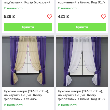
підв'язками. Колір бірюзовий
коричневий з білим. Код 017к
з білим. № 017к 50-112
50-021
В наявності
В наявності
526
421
₴
₴
Купити
Купити
Кухонні штори (265х170см),
Кухонні штори (265х170см),
на карниз 1-1,5м. Колір
на карниз 1-1,5м. Колір
фіолетовий з темно-
фіолетовий з білим. Код 017к
бежевим. Код 017к 50-235
50-012
В наявності
В наявності