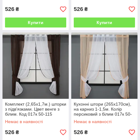
526
526
₴
₴
Купити
Купити
Комплект (2,65х1,7м.) шторки
Кухонні штори (265х170см),
з підв'язками. Цвет венге з
на карниз 1-1,5м. Колір
білим. Код 017к 50-115
персиковий з білим 017к 50-
006
Немає в наявності
Немає в наявності
526
526
₴
₴