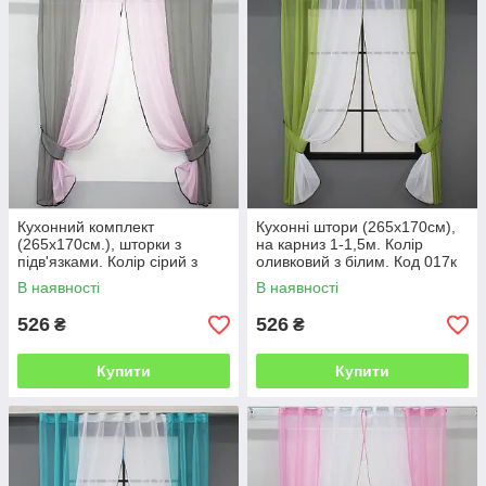
Кухонний комплект
Кухонні штори (265х170см),
(265х170см.), шторки з
на карниз 1-1,5м. Колір
підв'язками. Колір сірий з
оливковий з білим. Код 017к
рожевим. Код 017к 50-013
50-018
В наявності
В наявності
526
526
₴
₴
Купити
Купити