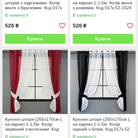
шторки з підв'язками. Колір
на карниз 1-1,5м. Колір венге
венге з бірюзовим. Код 017к
з рожевим. Код 017к 52-1024
52-0319
В наявності
В наявності
526
526
₴
₴
Купити
Купити
Кухонні штори (265х170см.),
Кухонні штори (265х170см.),
на карниз 1-1,5м. Колір
на карниз 1-1,5м. Колір
червоний з молочним. Код
чорний з білим. Код 017к 52-
017к 52-0925
1166
В наявності
В наявності