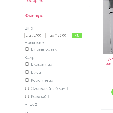
оферти
Фільтри
Ціна
Наявність
В наявності
6
Колір
Кухо
што
Блакитний
1
Колір
Білий
1
Коричневий
1
Оливковий із білим
1
Рожевий
1
Ще 2