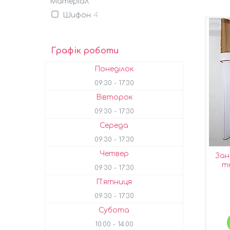
Матеріал
Шифон
4
Графік роботи
Понеділок
09:30
17:30
Вівторок
09:30
17:30
Середа
09:30
17:30
Четвер
Зан
тю
09:30
17:30
кори
Пʼятниця
09:30
17:30
Субота
10:00
14:00