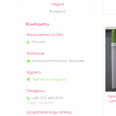
Неділя
Вихідний
Контакти
Оксана
Інтернет-магазин Зозулька
Тернопіль, Україна
Кухо
+380 (93) 448-67-81
што
Відділ продажу
Колір