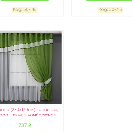
50-148
50-215
нна (270х170см.) занавіска,
ра і тюль з ламбрекеном.
 оливковий з білим. Код 018к
737 ₴
52-1012