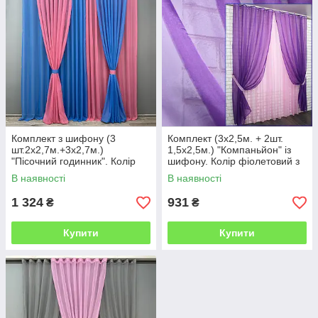
Комплект з шифону (3
Комплект (3х2,5м. + 2шт.
шт.2х2,7м.+3х2,7м.)
1,5x2,5м.) "Компаньйон" із
"Пісочний годинник". Колір
шифону. Колір фіолетовий з
блакитний з рожевим. Код
рожевим. Код 022дк 11-0199
В наявності
В наявності
001дк 10-016
1 324
931
₴
₴
Купити
Купити