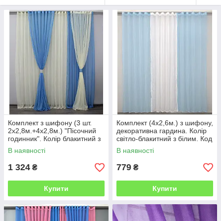
Комплект з шифону (3 шт.
Комплект (4х2,6м.) з шифону,
2х2,8м.+4х2,8м.) "Пісочний
декоративна гардина. Колір
годинник". Колір блакитний з
світло-блакитний з білим. Код
світло-бежевим. Код 001дк
002дк 10-741
В наявності
В наявності
(н116-н104) 10-468
1 324
779
₴
₴
Купити
Купити