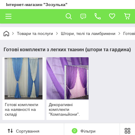
Інтернет-магазин "Зозулька"
Товари та послуги
Штори, тюлі та ламбрикени
Готов
Готові комплекти з легких тканин (штори та гардина)
Готові комплекти
Декоративні
на наявності на
комплекти
складі
"Компаньйони".
Штори та тюль. В
наявності на
складі.
Сортування
0
Фільтри