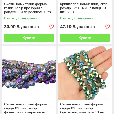
Скляні намистини форма
Кришталеві намистини, скло
котик, колір прозорий з
розмір 12*11 мм, в пачці 10
райдужним переливом 10*8
шт! ВОВ
мм, в упаковці 5 шт. ВОВ
Готово до відправки
Готово до відправки
30,90
47,10
₴/упаковка
₴/упаковка
Купити
Купити
Скляні намистини форма
Скляні намистини форма
серце 8*8 мм, колір
серце 8*8 мм, колір
фіолетовий з переливом,
бірюзовий, упаковка 10 шт!