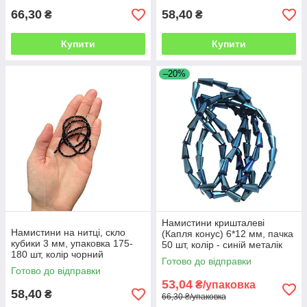
66,30
58,40
₴
₴
Купити
Купити
–20%
Намистини кришталеві
Намистини на нитці, скло
(Капля конус) 6*12 мм, пачка
кубики 3 мм, упаковка 175-
50 шт, колір - синій металік
180 шт, колір чорний
ВОВ
Готово до відправки
Готово до відправки
53,04
₴/упаковка
58,40
₴
66,30 ₴/упаковка