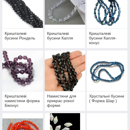
Кришталеві
Кришталеві
Кришталеві
бусини Рондель
бусини Капля
бусини Капля-
конус
Кришталеві
Намистини для
Хрустальні бусини
намистини форма
прикрас різної
( Форма Шар )
Біконус
форми