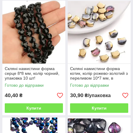
Скляні намистини форма
Скляні намистини форма
серце 8*8 мм, колір чорний,
котик, колір рожево-золотий з
упаковка 10 шт!
переливом 10*7 мм, в
упаковці 5 шт. ВОВ
Готово до відправки
Готово до відправки
40,40
30,90
₴
₴/упаковка
Купити
Купити