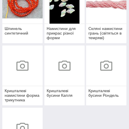
Шпинель
Намистини для
Скляні намистини
синтетичний
прикрас різної
грань (світяться в
форми
темряві)
Кришталеві
Кришталеві
Кришталеві
намистини форма
бусини Капля
бусини Рондель
трикутника