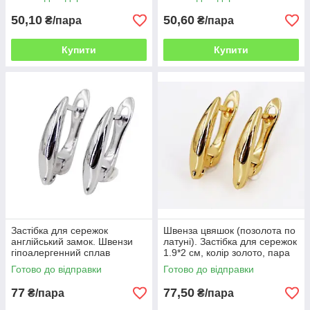
50,10
50,60
₴/пара
₴/пара
Купити
Купити
Застібка для сережок
Швенза цвяшок (позолота по
англійський замок. Швензи
латуні). Застібка для сережок
гіпоалергенний сплав
1.9*2 см, колір золото, пара
(KVZ09) ВОВ
ВОВ
Готово до відправки
Готово до відправки
77
77,50
₴/пара
₴/пара