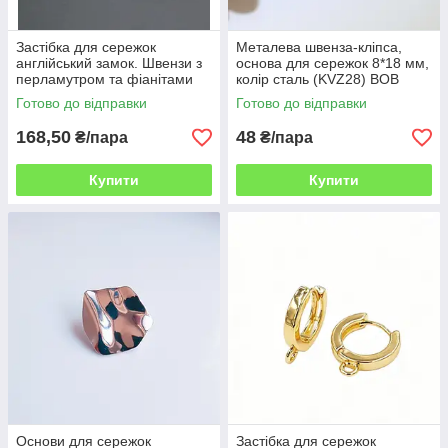
Застібка для сережок
Металева швенза-кліпса,
англійський замок. Швензи з
основа для сережок 8*18 мм,
перламутром та фіанітами
колір сталь (KVZ28) ВОВ
18*14mm. Колір срібло. Пара
Готово до відправки
Готово до відправки
ВОВ
168,50
48
₴/пара
₴/пара
Купити
Купити
Основи для сережок
Застібка для сережок