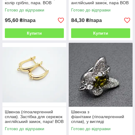
колір срібло, пара. ВОВ
англійський замок, пара ВОВ
Готово до відправки
Готово до відправки
95,60
84,30
₴/пара
₴/пара
Купити
Купити
Швенза (гіпоалергенний
Швенза з
сплав). Застібка для сережок
фіанітами (гіпоалергенний
англійський замок, пара! ВОВ
сплав), у вигляді
метелика, англійський замок,
Готово до відправки
Готово до відправки
колір срібний, пара. ВОВ