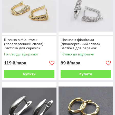
Швенза з фіанітами
Швенза з фіанітами
(гіпоалергенний сплав).
(гіпоалергенний сплав).
Застібка для сережок
Застібка для сережок
англійський замок, пара
англійський замок, пара ВОВ
Готово до відправки
Готово до відправки
(KVZ39) ВОВ
119
89
₴/пара
₴/пара
Купити
Купити