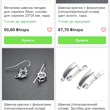
Металева швенза-гвоздик
Швенза-крючок с фианитами
для сережок Silver, основа
(гипоаллергенный сплав),
для сережок 23*18 мм, пара
цвет золото, пара.
ВОВ
Готово до відправки
Готово до відправки
50,60
87,70
₴/пара
₴/пара
Купити
Купити
Швенза-крючок с фианитами
Швенза (гіпоалергенний
(гипоаллергенный сплав),
сплав). Застібка для сережок