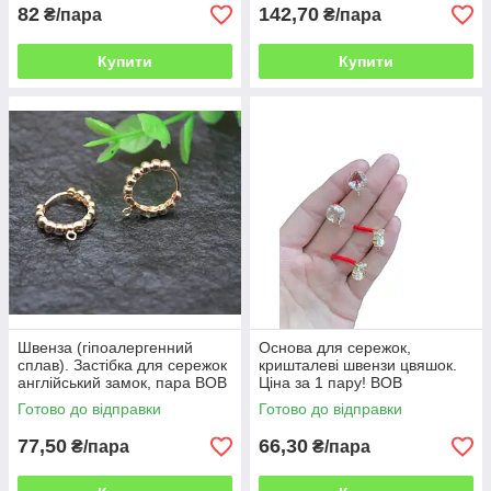
82
142,70
₴/пара
₴/пара
Купити
Купити
Швенза (гіпоалергенний
Основа для сережок,
сплав). Застібка для сережок
кришталеві швензи цвяшок.
англійський замок, пара ВОВ
Ціна за 1 пару! ВОВ
Готово до відправки
Готово до відправки
77,50
66,30
₴/пара
₴/пара