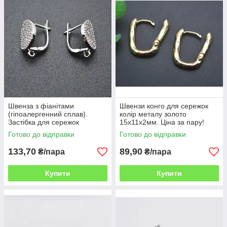
Швенза з фіанітами
Швензи конго для сережок
(гіпоалергенний сплав).
колір металу золото
Застібка для сережок
15х11х2мм. Ціна за пару!
англійський замок, пара ВОВ
Готово до відправки
Готово до відправки
133,70
89,90
₴/пара
₴/пара
Купити
Купити