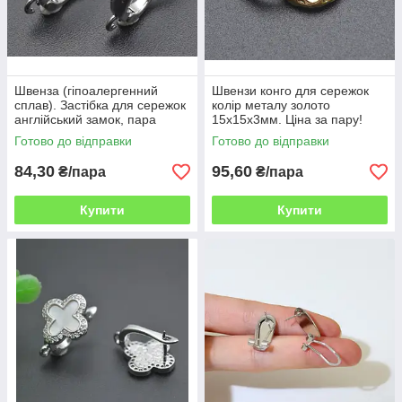
Швенза (гіпоалергенний
Швензи конго для сережок
сплав). Застібка для сережок
колір металу золото
англійський замок, пара
15х15х3мм. Ціна за пару!
ВОВ
Готово до відправки
Готово до відправки
84,30
95,60
₴/пара
₴/пара
Купити
Купити