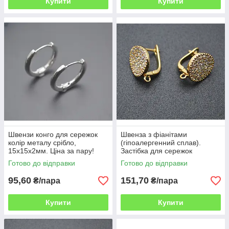
Купити
Купити
Швензи конго для сережок
Швенза з фіанітами
колір металу срібло,
(гіпоалергенний сплав).
15х15х2мм. Ціна за пару!
Застібка для сережок
ВОВ
англійський замок, пара ВОВ
Готово до відправки
Готово до відправки
95,60
151,70
₴/пара
₴/пара
Купити
Купити